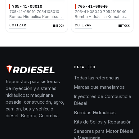
705-41-08010
705-41-08040
705-41-08010 7054108010
705-41-08040 7054108040
Bomba Hidráulica Komatsu
Bomba Hidráulica Komatsu
PC40-6
PC40-6
COTIZAR
COTIZAR
STOCK
STOCK
CATÁLOGO
Todas las referencias
Repuestos para sistemas
Marcas que manejamos
de inyección y sistemas
hidráulicos: maquinaria
Inyectores de Combustible
pesada, construcción, agro,
Diésel
camión, bus y vehículo
Bombas Hidráulicas
diésel. Bogotá, Colombia.
Kits de Sellos y Reparación
Sensores para Motor Diésel
y Maquinaria