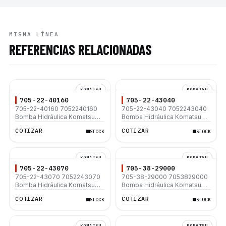
MISMA LÍNEA
REFERENCIAS RELACIONADAS
KOMATSU
KOMATSU
705-22-40160
705-22-43040
705-22-40160 7052240160
705-22-43040 7052243040
Bomba Hidráulica Komatsu
Bomba Hidráulica Komatsu
D155AX-6 D155A-6 WA420-3
WA470-3
COTIZAR
COTIZAR
STOCK
STOCK
D155AXI-8 D155AX-8 D155AX-
7
KOMATSU
KOMATSU
705-22-43070
705-38-29000
705-22-43070 7052243070
705-38-29000 7053829000
Bomba Hidráulica Komatsu
Bomba Hidráulica Komatsu
D155AX-6 D155AXI-8 D155AX-
WA1200-3
COTIZAR
COTIZAR
STOCK
STOCK
8 D155AX-7
KOMATSU
KOMATSU