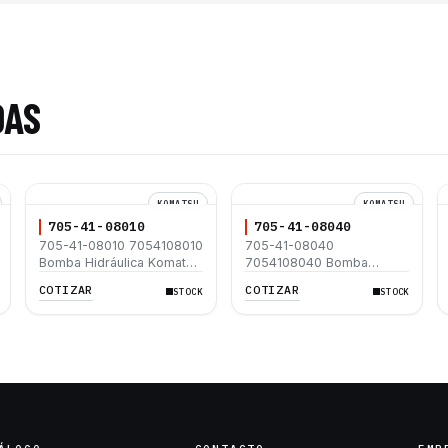
DAS
KOMATSU
KOMATSU
705-41-08010
705-41-08040
705-41-08010 7054108010
705-41-08040
Bomba Hidráulica Komatsu
7054108040 Bomba
PC40-6
Hidráulica Komatsu PC40-
COTIZAR
COTIZAR
STOCK
STOCK
6