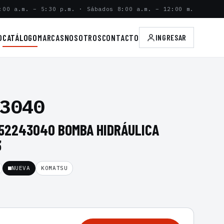
:00 a.m. – 5:30 p.m. · Sábados 8:00 a.m. – 12:00 m.
O
CATÁLOGO
MARCAS
NOSOTROS
CONTACTO
INGRESAR
3040
52243040 BOMBA HIDRÁULICA
3
NUEVA
KOMATSU