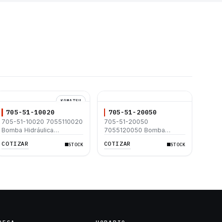
KOMATSU
705-51-10020
705-51-20050
705-51-10020 7055110020
705-51-20050
Bomba Hidráulica
7055120050 Bomba
Excavadora Komatsu
Hidráulica Komatsu
COTIZAR
COTIZAR
STOCK
STOCK
PC200-2 PC200LC-2
Bulldozer D40-1
PC220-2 PC220LC-2