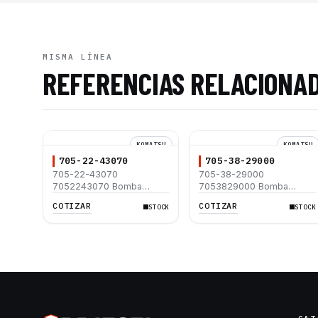
MISMA LÍNEA
REFERENCIAS RELACIONA
KOMATSU
KOMATSU
705-22-43070
705-38-29000
705-22-43070
705-38-29000
7052243070 Bomba
7053829000 Bomba
Hidráulica Komatsu
Hidráulica Komatsu
COTIZAR
COTIZAR
STOCK
STOCK
D155AX-6 D155AXI-8
WA1200-3
D155AX-8 D155AX-7