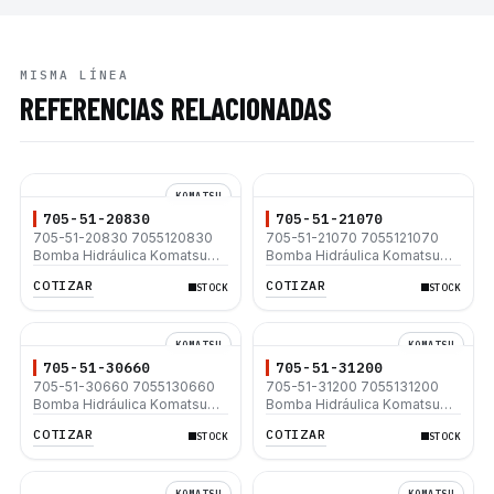
MISMA LÍNEA
REFERENCIAS RELACIONADAS
KOMATSU
705-51-20830
705-51-21070
705-51-20830 7055120830
705-51-21070 7055121070
Bomba Hidráulica Komatsu
Bomba Hidráulica Komatsu
D65PX-15 D65WX-15 D65EX-
WA450 D41E-6 D41P-6
COTIZAR
COTIZAR
STOCK
STOCK
15 D65WX-16 D65EX-16
D65PX-18 D65EX-18 D65WX-
18 D65WX-17 D65PX-17
D65EX-17
KOMATSU
KOMATSU
705-51-30660
705-51-31200
705-51-30660 7055130660
705-51-31200 7055131200
Bomba Hidráulica Komatsu
Bomba Hidráulica Komatsu
D85PX-15 D85MS-15 D85EX-
WA500-6 WA500-6R
COTIZAR
COTIZAR
STOCK
STOCK
15 D85EXI-18 D85EX-18
KOMATSU
KOMATSU