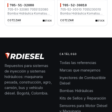
705-51-32080
705-52-30010
705-51-32080 7055132080
705-52-30010 7055230010
Bomba Hidráulica Komatsu
Bomba Hidráulica Komatsu
WA320-1 WA320-1LC
PC650-1
COTIZAR
COTIZAR
STOCK
STOCK
CATÁLOGO
Todas las referencias
Repuestos para sistemas
Marcas que manejamos
de inyección y sistemas
hidráulicos: maquinaria
Inyectores de Combustible
pesada, construcción, agro,
Diésel
camión, bus y vehículo
Bombas Hidráulicas
diésel. Bogotá, Colombia.
Kits de Sellos y Reparación
Sensores para Motor Diésel
y Maquinaria