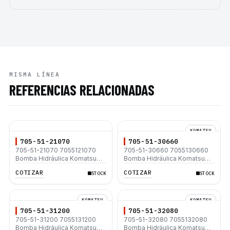
MISMA LÍNEA
REFERENCIAS RELACIONADAS
KOMATSU
705-51-21070
705-51-30660
705-51-21070 7055121070
705-51-30660 7055130660
Bomba Hidráulica Komatsu
Bomba Hidráulica Komatsu
WA450 D41E-6 D41P-6
D85PX-15 D85MS-15 D85EX-
COTIZAR
COTIZAR
STOCK
STOCK
15 D85EXI-18 D85EX-18
KOMATSU
KOMATSU
705-51-31200
705-51-32080
705-51-31200 7055131200
705-51-32080 7055132080
Bomba Hidráulica Komatsu
Bomba Hidráulica Komatsu