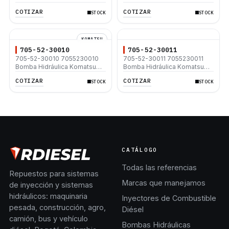
WA500-6 WA500-6R
WA320-1 WA320-1LC
COTIZAR
COTIZAR
STOCK
STOCK
KOMATSU
705-52-30010
705-52-30011
705-52-30010 7055230010
705-52-30011 7055230011
Bomba Hidráulica Komatsu
Bomba Hidráulica Komatsu
PC650-1
PC650-1
COTIZAR
COTIZAR
STOCK
STOCK
CATÁLOGO
Todas las referencias
Repuestos para sistemas
Marcas que manejamos
de inyección y sistemas
hidráulicos: maquinaria
Inyectores de Combustible
pesada, construcción, agro,
Diésel
camión, bus y vehículo
Bombas Hidráulicas