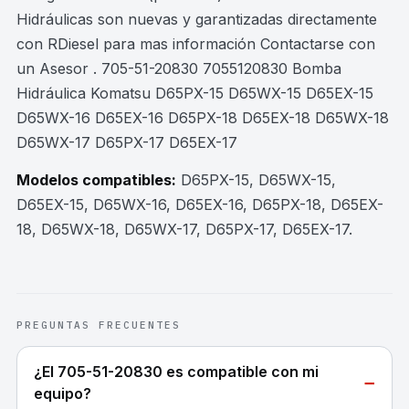
Hidráulicas son nuevas y garantizadas directamente
con RDiesel para mas información Contactarse con
un Asesor . 705-51-20830 7055120830 Bomba
Hidráulica Komatsu D65PX-15 D65WX-15 D65EX-15
D65WX-16 D65EX-16 D65PX-18 D65EX-18 D65WX-18
D65WX-17 D65PX-17 D65EX-17
Modelos compatibles:
D65PX-15, D65WX-15,
D65EX-15, D65WX-16, D65EX-16, D65PX-18, D65EX-
18, D65WX-18, D65WX-17, D65PX-17, D65EX-17
.
PREGUNTAS FRECUENTES
¿El 705-51-20830 es compatible con mi
−
equipo?