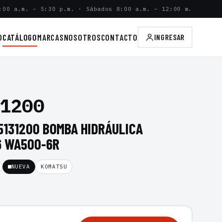
:00 a.m. – 5:30 p.m. · Sábados 8:00 a.m. – 12:00 m.
O
CATÁLOGO
MARCAS
NOSOTROS
CONTACTO
INGRESAR
1200
5131200 BOMBA HIDRÁULICA
6 WA500-6R
NUEVA
KOMATSU