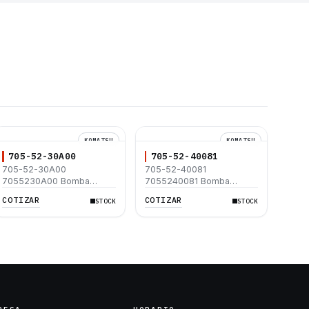
KOMATSU
KOMATSU
705-52-30A00
705-52-40081
705-52-30A00
705-52-40081
7055230A00 Bomba
7055240081 Bomba
Hidráulica Komatsu
Hidráulica Komatsu
COTIZAR
COTIZAR
STOCK
STOCK
D155AX-6 D155A-6
WD600-1
D155AXI-8 D155AX-8
D155AX-7