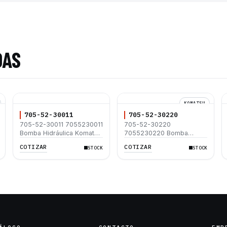
DAS
KOMATSU
705-52-30011
705-52-30220
705-52-30011 7055230011
705-52-30220
Bomba Hidráulica Komatsu
7055230220 Bomba
PC650-1
Hidráulica Komatsu
COTIZAR
COTIZAR
STOCK
STOCK
WA380-1