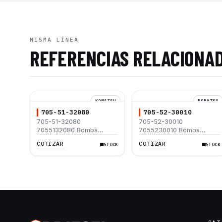
MISMA LÍNEA
REFERENCIAS RELACIONA
KOMATSU
KOMATSU
705-51-32080
705-52-30010
705-51-32080
705-52-30010
7055132080 Bomba
7055230010 Bomba
Hidráulica Komatsu
Hidráulica Komatsu
COTIZAR
COTIZAR
STOCK
STOCK
WA320-1 WA320-1LC
PC650-1