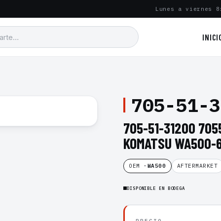
Lunes a viernes 8
INICI
705-51-3
705-51-31200 705
KOMATSU WA500-
OEM ·
WA500
AFTERMARKET
DISPONIBLE EN BODEGA