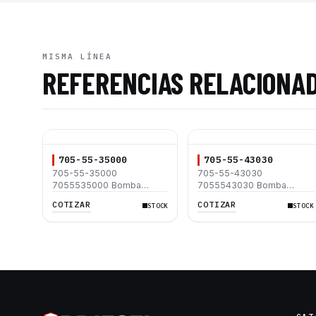
MISMA LÍNEA
REFERENCIAS RELACIONA
705-55-35000
705-55-43030
705-55-35000
705-55-43030
7055535000 Bomba
7055543030 Bomba
Hidráulica Komatsu
Hidráulica Komatsu
COTIZAR
COTIZAR
STOCK
STOCK
WA600-3 WA600-3D
WA470-5