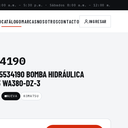
:00 a.m. – 5:30 p.m. · Sábados 8:00 a.m. – 12:00 m.
O
CATÁLOGO
MARCAS
NOSOTROS
CONTACTO
INGRESAR
4190
5534190 BOMBA HIDRÁULICA
 WA380-DZ-3
NUEVA
KOMATSU