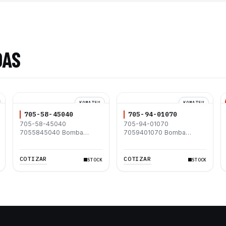
DAS
KOMATSU
KOMATSU
705-58-45040
705-94-01070
705-58-45040
705-94-01070
7055845040 Bomba
7059401070 Bomba
Hidráulica Komatsu
Hidráulica Komatsu
WA900L-3 WA900-3
WA380-6 WA380Z-6
COTIZAR
COTIZAR
STOCK
STOCK