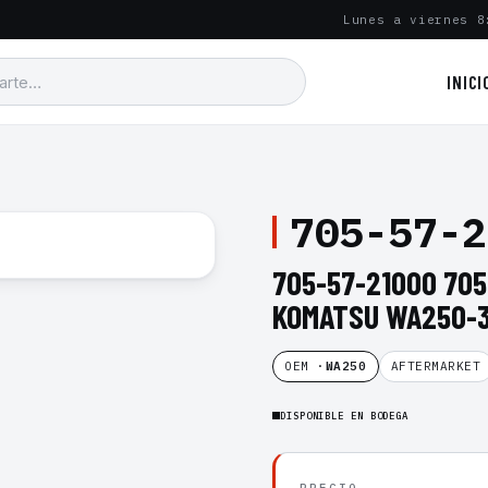
Lunes a viernes 8
INICI
705-57-2
705-57-21000 70
KOMATSU WA250-
OEM ·
WA250
AFTERMARKET
DISPONIBLE EN BODEGA