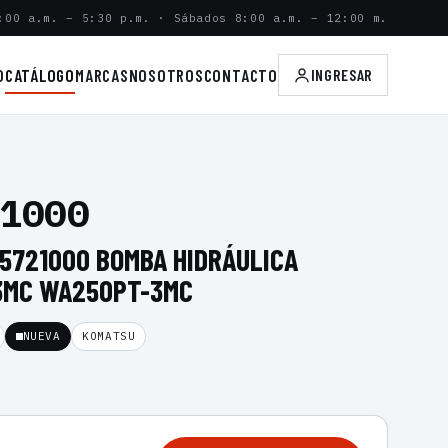
:00 a.m. – 5:30 p.m. · Sábados 8:00 a.m. – 12:00 m.
O
CATÁLOGO
MARCAS
NOSOTROS
CONTACTO
INGRESAR
1000
55721000 BOMBA HIDRÁULICA
3MC WA250PT-3MC
NUEVA
KOMATSU