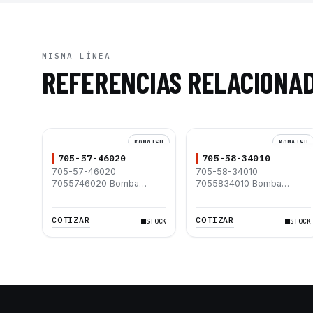
MISMA LÍNEA
REFERENCIAS RELACIONA
KOMATSU
KOMATSU
705-57-46020
705-58-34010
705-57-46020
705-58-34010
7055746020 Bomba
7055834010 Bomba
Hidráulica Komatsu
Hidráulica Komatsu
WA600-3 WA600-3D
PC300-1 PC300LC-1
COTIZAR
COTIZAR
STOCK
STOCK