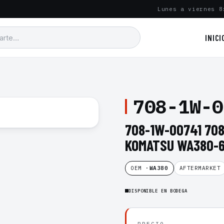
Lunes a viernes 8
INICI
708-1W-0
708-1W-00741 70
KOMATSU WA380-
OEM ·
WA380
AFTERMARKET
DISPONIBLE EN BODEGA