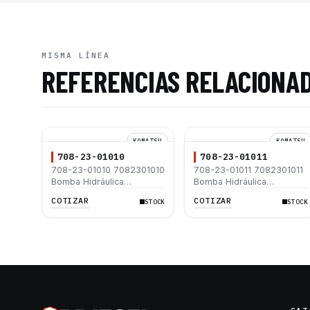
MISMA LÍNEA
REFERENCIAS RELACIONA
KOMATSU
KOMATSU
708-23-01010
708-23-01011
708-23-01010 7082301010
708-23-01011 7082301011
Bomba Hidráulica
Bomba Hidráulica
Excavadora Komatsu
Excavadora Komatsu
COTIZAR
COTIZAR
STOCK
STOCK
PC100-3 PC100L-3
PC100-3 PC100L-3
PC100S-3 PC100SS-3
PC100S-3 PC100SS-3
PC120-3
PC120-3