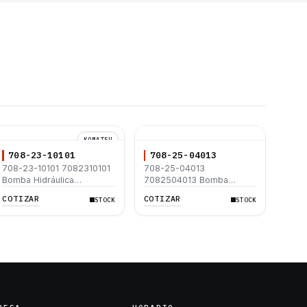
KOMATSU
708-23-10101
708-25-04013
708-23-10101 7082310101
708-25-04013
Bomba Hidráulica
7082504013 Bomba
Excavadora Komatsu
Hidráulica Komatsu
COTIZAR
COTIZAR
STOCK
STOCK
PC100-3 PC100L-3
PC200-5 PC200LC-5
PC100S-3 PC100SS-3
PC100U-3