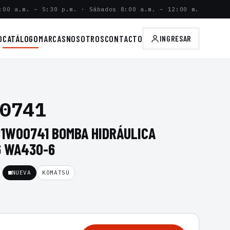
:00 a.m. – 5:30 p.m. · Sábados 8:00 a.m. – 12:00 m.
O
CATÁLOGO
MARCAS
NOSOTROS
CONTACTO
INGRESAR
0741
81W00741 BOMBA HIDRÁULICA
6 WA430-6
NUEVA
KOMATSU