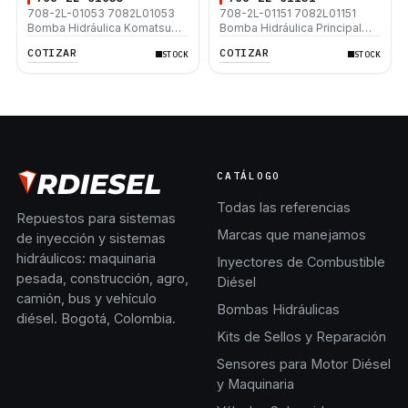
708-2L-01053 7082L01053
708-2L-01151 7082L01151
Bomba Hidráulica Komatsu
Bomba Hidráulica Principal
PC200-6 PC200LC-6 PC210-
Komatsu PC220-7 PC220LC-
COTIZAR
COTIZAR
STOCK
STOCK
6 PC210LC-6 PC220-6
7
PC220LC-6
CATÁLOGO
Todas las referencias
Repuestos para sistemas
Marcas que manejamos
de inyección y sistemas
hidráulicos: maquinaria
Inyectores de Combustible
pesada, construcción, agro,
Diésel
camión, bus y vehículo
Bombas Hidráulicas
diésel. Bogotá, Colombia.
Kits de Sellos y Reparación
Sensores para Motor Diésel
y Maquinaria