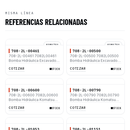
MISMA LÍNEA
REFERENCIAS RELACIONADAS
KOMATSU
KOMATSU
708-2L-00461
708-2L-00500
708-2L-00461 7082L00461
708-2L-00500 7082L00500
Bomba Hidráulica Excavadora
Bomba Hidráulica Excavadora
Komatsu PC200-6 PC200-6H
Komatsu PC200-8 PC200LC-
COTIZAR
COTIZAR
STOCK
STOCK
PC200-6S PC200-6J
8 PC200LC-8E0
PC200LC-6H PC200LC-6
PC200LC-6J PC200LC-6S
708-2L-00600
708-2L-00790
708-2L-00600 7082L00600
708-2L-00790 7082L00790
Bomba Hidráulica Komatsu
Bomba Hidráulica Komatsu
PC220-8 PC220LC-8 PC270-
PC220-8 PC220LC-8
COTIZAR
COTIZAR
STOCK
STOCK
8 PC270LC-8
PC240LC-8
708-2L-01053
708-2L-01151