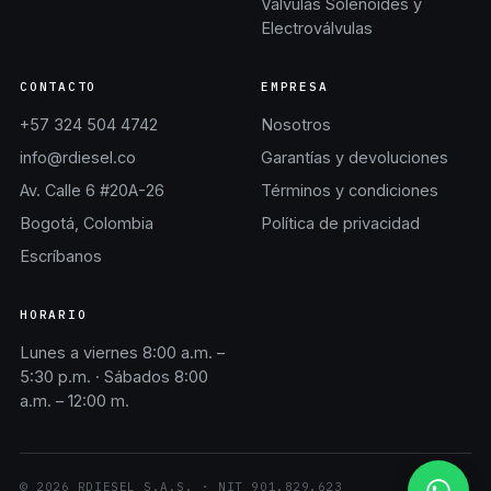
Válvulas Solenoides y
Electroválvulas
CONTACTO
EMPRESA
+57 324 504 4742
Nosotros
info@rdiesel.co
Garantías y devoluciones
Av. Calle 6 #20A-26
Términos y condiciones
Bogotá, Colombia
Política de privacidad
Escríbanos
HORARIO
Lunes a viernes 8:00 a.m. –
5:30 p.m. · Sábados 8:00
a.m. – 12:00 m.
©
2026
RDIESEL S.A.S.
· NIT
901.829.623