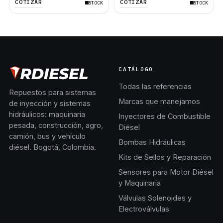
COTIZAR
COTIZAR
STOCK
STOCK
8K
8
CATÁLOGO
Todas las referencias
Repuestos para sistemas
Marcas que manejamos
de inyección y sistemas
hidráulicos: maquinaria
Inyectores de Combustible
pesada, construcción, agro,
Diésel
camión, bus y vehículo
Bombas Hidráulicas
diésel. Bogotá, Colombia.
Kits de Sellos y Reparación
Sensores para Motor Diésel
y Maquinaria
Válvulas Solenoides y
Electroválvulas