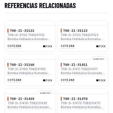
REFERENCIAS RELACIONADAS
708-2l-31122
708-2l-31123
708-2l-31122 7082l31122
708-2l-31123 7082l31123
Bomba Hidráulica Komatsu
Bomba Hidráulica Komatsu
PC200-7 HPV95
PC220-7
COTIZAR
COTIZAR
STOCK
STOCK
KOMATSU
708-2l-31160
708-2l-31411
708-2l-31160 7082l31160
708-2l-31411 7082l31411
Bomba Hidráulica Komatsu
Bomba Hidráulica Excavadora
PC200-7 PC220-7
Komatsu PC240-8K PC290-
COTIZAR
COTIZAR
STOCK
STOCK
8K
KOMATSU
708-2l-31430
708-2l-31470
708-2l-31430 7082l31430
708-2l-31470 7082l31470
Bomba Hidráulica Excavadora
Bomba Hidráulica Komatsu
Komatsu PC240-8K PC290-
PC200-8 PC200LC-8 PC220-