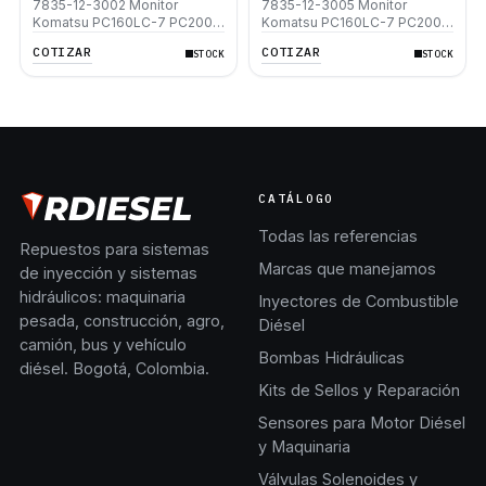
7835-12-3002 Monitor
7835-12-3005 Monitor
Komatsu PC160LC-7 PC200-
Komatsu PC160LC-7 PC200-
7 PC220-7 PC300-7
7 PC220-7 PC300-7
COTIZAR
COTIZAR
STOCK
STOCK
CATÁLOGO
Todas las referencias
Repuestos para sistemas
Marcas que manejamos
de inyección y sistemas
hidráulicos: maquinaria
Inyectores de Combustible
pesada, construcción, agro,
Diésel
camión, bus y vehículo
Bombas Hidráulicas
diésel. Bogotá, Colombia.
Kits de Sellos y Reparación
Sensores para Motor Diésel
y Maquinaria
Válvulas Solenoides y