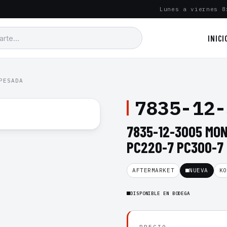
Lunes a viernes 8
INICI
PESADA
7835-12-
7835-12-3005 MO
PC220-7 PC300-7
AFTERMARKET
NUEVA
KO
DISPONIBLE EN BODEGA