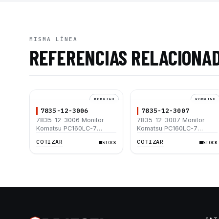
MISMA LÍNEA
REFERENCIAS RELACIONA
KOMATSU
KOMATSU
7835-12-3006
7835-12-3007
7835-12-3006 Monitor
7835-12-3007 Monitor
Komatsu PC160LC-7
Komatsu PC160LC-7
PC200-7 PC220-7
PC200-7 PC220-7
COTIZAR
COTIZAR
STOCK
STOCK
PC300-7
PC300-7