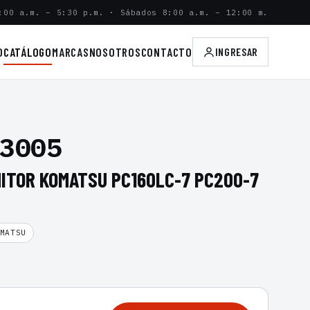
:00 a.m. – 5:30 p.m. · Sábados 8:00 a.m. – 12:00 m.
O
CATÁLOGO
MARCAS
NOSOTROS
CONTACTO
INGRESAR
3005
NITOR KOMATSU PC160LC-7 PC200-7
MATSU