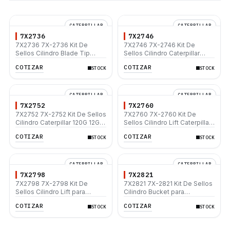
CATERPILLAR
CATERPILLAR
7X2736
7X2746
7X2736 7X-2736 Kit De
7X2746 7X-2746 Kit De
Sellos Cilindro Blade Tip
Sellos Cilindro Caterpillar
Caterpillar 120G 120H 130G
120G 12G 130G 140G 160G
COTIZAR
COTIZAR
STOCK
STOCK
140G 140H 160G
CATERPILLAR
CATERPILLAR
7X2752
7X2760
7X2752 7X-2752 Kit De Sellos
7X2760 7X-2760 Kit De
Cilindro Caterpillar 120G 12G
Sellos Cilindro Lift Caterpillar
130G 140G 160G
120H 120K 120M 12G 12H 12K
COTIZAR
COTIZAR
STOCK
STOCK
12M
CATERPILLAR
CATERPILLAR
7X2798
7X2821
7X2798 7X-2798 Kit De
7X2821 7X-2821 Kit De Sellos
Sellos Cilindro Lift para
Cilindro Bucket para
Caterpillar 14G D4H D4H III
Caterpillar 416 426 428
COTIZAR
COTIZAR
STOCK
STOCK
D4H XL D5H