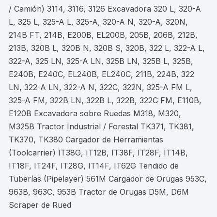
/ Camión) 3114, 3116, 3126 Excavadora 320 L, 320-A
L, 325 L, 325-A L, 325-A, 320-A N, 320-A, 320N,
214B FT, 214B, E200B, EL200B, 205B, 206B, 212B,
213B, 320B L, 320B N, 320B S, 320B, 322 L, 322-A L,
322-A, 325 LN, 325-A LN, 325B LN, 325B L, 325B,
E240B, E240C, EL240B, EL240C, 211B, 224B, 322
LN, 322-A LN, 322-A N, 322C, 322N, 325-A FM L,
325-A FM, 322B LN, 322B L, 322B, 322C FM, E110B,
E120B Excavadora sobre Ruedas M318, M320,
M325B Tractor Industrial / Forestal TK371, TK381,
TK370, TK380 Cargador de Herramientas
(Toolcarrier) IT38G, IT12B, IT38F, IT28F, IT14B,
IT18F, IT24F, IT28G, IT14F, IT62G Tendido de
Tuberías (Pipelayer) 561M Cargador de Orugas 953C,
963B, 963C, 953B Tractor de Orugas D5M, D6M
Scraper de Rued