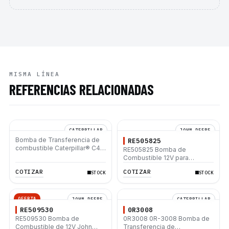
MISMA LÍNEA
REFERENCIAS RELACIONADAS
CATERPILLAR
JOHN DEERE
Bomba de Transferencia de
RE505825
combustible Caterpillar® C4.4
RE505825 Bomba de
C6.6 C7.1 950K
Combustible 12V para
Tractores John Deere 6320L
COTIZAR
COTIZAR
STOCK
STOCK
6310 6420S 6410 6520L 6610
OFERTA
JOHN DEERE
CATERPILLAR
RE509530
0R3008
RE509530 Bomba de
0R3008 0R-3008 Bomba de
Combustible de 12V John
Transferencia de