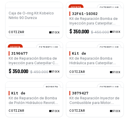
OFERTA
CATERPILLAR
Caja de O-ring Kit Kobelco
32F61-10302
Nitrilo 90 Dureza
Kit de Reparación Bomba de
Inyección para Caterpillar
320D C4.4 C6.4 C6.6 32F61-
$ 350.000
COTIZAR
$ 450.000
10302 3264635 3202512
STOCK
STOCK
3752647 3240532 3589084
2959126
OFERTA
CATERPILLAR
CATERPILLAR
3190677
Kit de
Kit de Reparación Bomba de
Kit de Reparación Bomba
Inyección para Caterpillar C7
Hidráulica para Caterpillar
C9 3190677 2544357
416E 420D 428F
$ 350.000
COTIZAR
$ 450.000
2954777 3040677 3120677
STOCK
STOCK
REXROTH
CATERPILLAR
Kit de
3879427
Kit de Reparación de Bomba
Kit de Reparación Inyector de
de Pistón Hidráulico Rexroth
Combustible para Motor
A4VG90
Caterpillar C7 C9 3879427
COTIZAR
COTIZAR
STOCK
STOCK
3879433 3282585 2360962