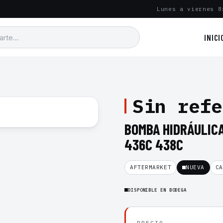
Lunes a viernes 8
INICI
Sin refe
BOMBA HIDRÁULIC
436C 438C
AFTERMARKET
NUEVA
CA
DISPONIBLE EN BODEGA