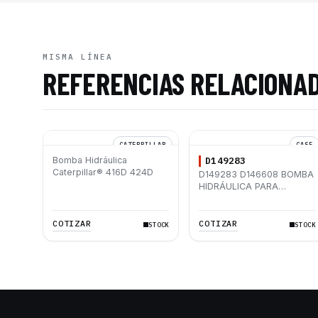
MISMA LÍNEA
REFERENCIAS RELACIONA
CATERPILLAR
CASE
Bomba Hidráulica
D149283
Caterpillar® 416D 424D
D149283 D146608 BOMBA
HIDRÁULICA PARA
RETROEXCAVADORA
CASE 580K 580SK
COTIZAR
COTIZAR
STOCK
STOCK