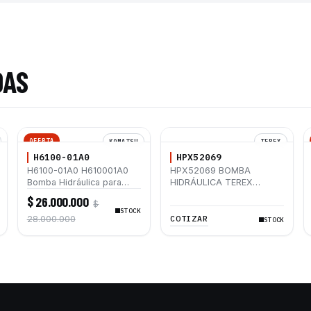
DAS
OFERTA
KOMATSU
TEREX
H6100-01A0
HPX52069
H6100-01A0 H610001A0
HPX52069 BOMBA
Bomba Hidráulica para
HIDRÁULICA TEREX
Retroexcavadoras
TX760B 140 L/MIN 4
$ 26.000.000
$
Komatsu WB97S-5
TORNILLO
STOCK
WB93S-5 WB93R-5
COTIZAR
28.000.000
STOCK
WB97R-5 WB156-5
WB146-5 WB146PS-5