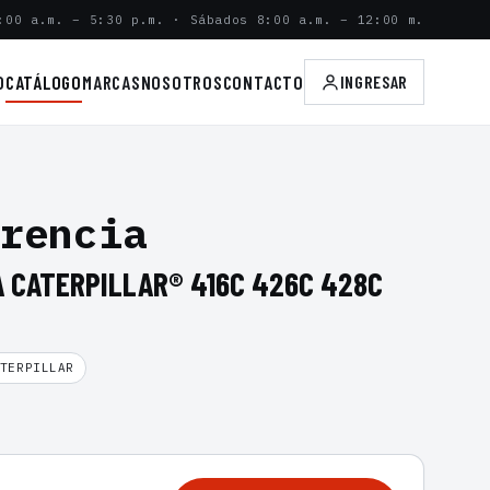
:00 a.m. – 5:30 p.m. · Sábados 8:00 a.m. – 12:00 m.
O
CATÁLOGO
MARCAS
NOSOTROS
CONTACTO
INGRESAR
rencia
A CATERPILLAR® 416C 426C 428C
TERPILLAR