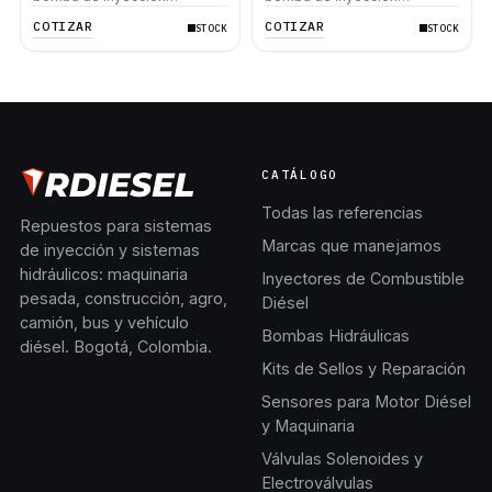
Caterpillar 3412C SR4 245
Caterpillar 235C 3304 3306
COTIZAR
COTIZAR
STOCK
STOCK
D8L D9R D9N 657E 621B
12H 140H 160H D6H D7H
988F
637E 950B
CATÁLOGO
Todas las referencias
Repuestos para sistemas
Marcas que manejamos
de inyección y sistemas
hidráulicos: maquinaria
Inyectores de Combustible
pesada, construcción, agro,
Diésel
camión, bus y vehículo
Bombas Hidráulicas
diésel. Bogotá, Colombia.
Kits de Sellos y Reparación
Sensores para Motor Diésel
y Maquinaria
Válvulas Solenoides y
Electroválvulas