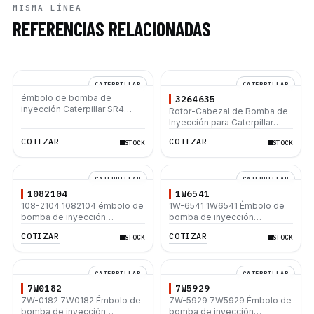
MISMA LÍNEA
REFERENCIAS RELACIONADAS
CATERPILLAR
CATERPILLAR
émbolo de bomba de
3264635
inyección Caterpillar SR4
Rotor-Cabezal de Bomba de
3406B 3406C 3412C D8N
Inyección para Caterpillar
D8R 621E 980G
C6.6 320D 3264635
COTIZAR
COTIZAR
STOCK
STOCK
3589084 2959126 2923750
2614036
CATERPILLAR
CATERPILLAR
1082104
1W6541
108-2104 1082104 émbolo de
1W-6541 1W6541 Émbolo de
bomba de inyección
bomba de inyección
Caterpillar SR4 3406B 3406C
Caterpillar 3204 3304 3306
COTIZAR
COTIZAR
STOCK
STOCK
3412C D8N D8R 621E 980G
215B 140G 160G CB-534 D4H
D5H D6D D6H D7G 637D
CATERPILLAR
CATERPILLAR
7W0182
7W5929
7W-0182 7W0182 Émbolo de
7W-5929 7W5929 Émbolo de
bomba de inyección
bomba de inyección