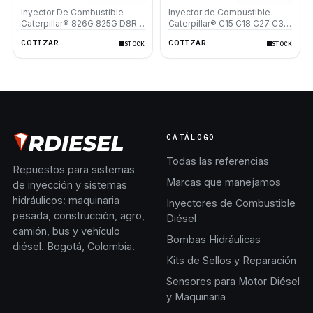
Inyector De Combustible
Inyector de Combustible
Caterpillar® 826G 825G D8R
Caterpillar® C15 C18 C27 C32
824G 980G
365C D8T 980H 993K
COTIZAR
COTIZAR
STOCK
STOCK
CATÁLOGO
Todas las referencias
Repuestos para sistemas
Marcas que manejamos
de inyección y sistemas
hidráulicos: maquinaria
Inyectores de Combustible
pesada, construcción, agro,
Diésel
camión, bus y vehículo
Bombas Hidráulicas
diésel. Bogotá, Colombia.
Kits de Sellos y Reparación
Sensores para Motor Diésel
y Maquinaria