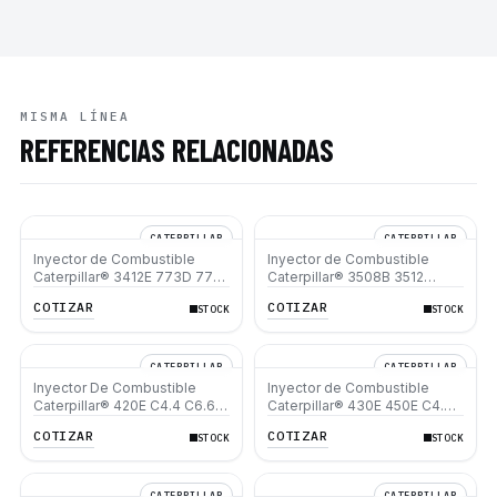
MISMA LÍNEA
REFERENCIAS RELACIONADAS
CATERPILLAR
CATERPILLAR
Inyector de Combustible
Inyector de Combustible
Caterpillar® 3412E 773D 773E
Caterpillar® 3508B 3512
771D 769D 775B D9R D10N
3512B 3516B 3516C 854G
COTIZAR
COTIZAR
STOCK
STOCK
D9N 631G 637G 988F
992G
CATERPILLAR
CATERPILLAR
Inyector De Combustible
Inyector de Combustible
Caterpillar® 420E C4.4 C6.6
Caterpillar® 430E 450E C4.4
320D 320D L D4K Xl D5K Xl
C6.6 D6K 924H M316D
COTIZAR
COTIZAR
STOCK
STOCK
914G
M322D M315D
CATERPILLAR
CATERPILLAR