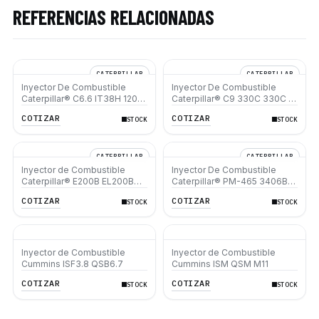
REFERENCIAS RELACIONADAS
CATERPILLAR
CATERPILLAR
Inyector De Combustible
Inyector De Combustible
Caterpillar® C6.6 IT38H 120M
Caterpillar® C9 330C 330C L
12M D6N D5R XL 924H 930H
D6R Ii 627G 637G 637D
COTIZAR
COTIZAR
STOCK
STOCK
938H
CATERPILLAR
CATERPILLAR
Inyector de Combustible
Inyector De Combustible
Caterpillar® E200B EL200B
Caterpillar® PM-465 3406B
IT12B IT14F IT14B 910E
3406C RM-350B RM-350
COTIZAR
COTIZAR
STOCK
STOCK
SM-350
Inyector de Combustible
Inyector de Combustible
Cummins ISF3.8 QSB6.7
Cummins ISM QSM M11
COTIZAR
COTIZAR
STOCK
STOCK