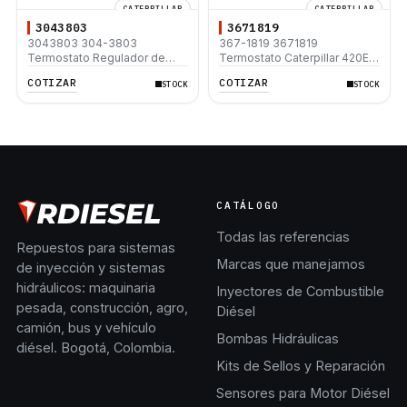
CATERPILLAR
CATERPILLAR
3043803
3671819
3043803 304-3803
367-1819 3671819
Termostato Regulador de
Termostato Caterpillar 420E
Temperatura del Agua para
430E 450E C4.4 C6.6 C7.1
COTIZAR
COTIZAR
STOCK
STOCK
Caterpillar Motor 3054C
320D2 320D2 L 120M D6N
3054E C3.3 C4.4 Perkins 1103
1104 1106
CATÁLOGO
Todas las referencias
Repuestos para sistemas
Marcas que manejamos
de inyección y sistemas
hidráulicos: maquinaria
Inyectores de Combustible
pesada, construcción, agro,
Diésel
camión, bus y vehículo
Bombas Hidráulicas
diésel. Bogotá, Colombia.
Kits de Sellos y Reparación
Sensores para Motor Diésel