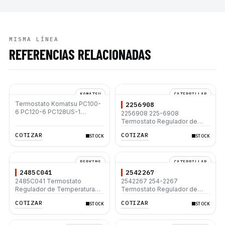
MISMA LÍNEA
REFERENCIAS RELACIONADAS
KOMATSU
CATERPILLAR
Termostato Komatsu PC100-
2256908
6 PC120-6 PC128US-1
2256908 225-6908
PC138US-2 PC200-6
Termostato Regulador de
Temperatura del Agua para
COTIZAR
COTIZAR
STOCK
STOCK
Caterpillar Motor 3054C
3054E C3.3 C4.4 Perkins 1103
1104 1106
PERKINS
CATERPILLAR
2485C041
2542267
2485C041 Termostato
2542267 254-2267
Regulador de Temperatura
Termostato Regulador de
del Agua Perkins 1104D-44
Temperatura del Agua para
COTIZAR
COTIZAR
STOCK
STOCK
1104C-44
Caterpillar Motor 3054C
3054E C3.3 C4.4 Perkins 1103
1104 1106