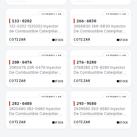
CATERPILLAR
CATERPILLAR
132-0202
266-6830
132-0202 1320202 Inyector
2666830 266-6830 Inyector
de Combustible Caterpillar®
De Combustible Caterpillar®
3508B 3512 3512B 3516B
C3.3 C4.4 3054C 416D 422E
COTIZAR
COTIZAR
STOCK
STOCK
3516C 854G 992G
CATERPILLAR
CATERPILLAR
20R-0476
276-8280
20R0476 20R-0476 Inyector
2768280 276-8280 Inyector
De Combustible Caterpillar®
De Combustible Caterpillar®
C3.3 C4.4 3054C 416D 422E
C4.4 C6.6 D6K 953D
COTIZAR
COTIZAR
STOCK
STOCK
CATERPILLAR
CATERPILLAR
282-0480
293-9580
2820480 282-0480 Inyector
2939580 293-9580 Inyector
De Combustible Caterpillar®
De Combustible Caterpillar®
C4.4 C6.6 D6K 953D
C4.4 C6.6 D6K 953D
COTIZAR
COTIZAR
STOCK
STOCK