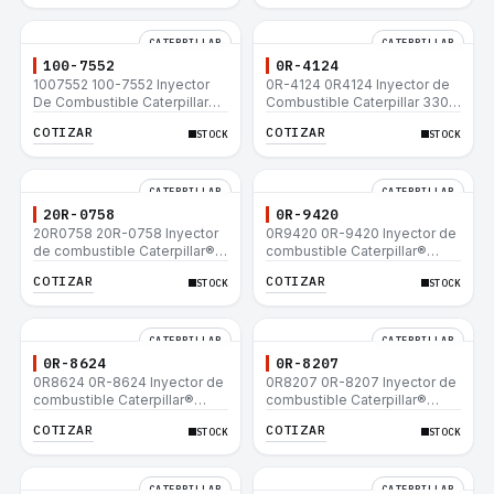
CATERPILLAR
CATERPILLAR
100-7552
0R-4124
1007552 100-7552 Inyector
0R-4124 0R4124 Inyector de
De Combustible Caterpillar®
Combustible Caterpillar 3306
3304B 3306C 330B 160H 12G
3306B 12H 140G 140H 12G
COTIZAR
COTIZAR
STOCK
STOCK
12H 140G 950B
160H D6R D6H D6R
CATERPILLAR
CATERPILLAR
20R-0758
0R-9420
20R0758 20R-0758 Inyector
0R9420 0R-9420 Inyector de
de combustible Caterpillar®
combustible Caterpillar®
3412E 3408E 775D D9R D10R
3412E 3408E 775D D9R D10R
COTIZAR
COTIZAR
STOCK
STOCK
657E 631E 988F II
657E 631E 988F II
CATERPILLAR
CATERPILLAR
0R-8624
0R-8207
0R8624 0R-8624 Inyector de
0R8207 0R-8207 Inyector de
combustible Caterpillar®
combustible Caterpillar®
3412E 3408E 775D D9R D10R
3412E 3408E 775D D9R D10R
COTIZAR
COTIZAR
STOCK
STOCK
657E 631E 988F II
657E 631E 988F II
CATERPILLAR
CATERPILLAR