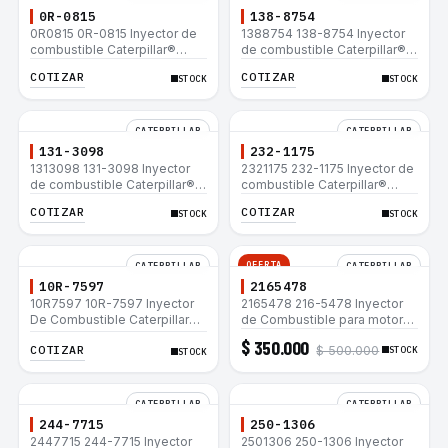
0R-0815
138-8754
0R0815 0R-0815 Inyector de
1388754 138-8754 Inyector
combustible Caterpillar®
de combustible Caterpillar®
3412E 3408E 775D D9R D10R
3412E 3408E 775D D9R D10R
COTIZAR
COTIZAR
STOCK
STOCK
657E 631E 988F II
657E 631E 988F II
CATERPILLAR
CATERPILLAR
131-3098
232-1175
1313098 131-3098 Inyector
2321175 232-1175 Inyector de
de combustible Caterpillar®
combustible Caterpillar®
3412E 3408E 775D D9R D10R
3412E 3408E 775D D9R D10R
COTIZAR
COTIZAR
STOCK
STOCK
657E 631E 988F II
657E 631E 988F II
OFERTA
CATERPILLAR
CATERPILLAR
10R-7597
2165478
10R7597 10R-7597 Inyector
2165478 216-5478 Inyector
De Combustible Caterpillar®
de Combustible para motor
3066 312C 320D 320D L
Caterpillar 3044C
$ 350.000
COTIZAR
$ 500.000
320C 320C L
minicargador 236B 246B
STOCK
STOCK
Bulldozer D3G D4G Cargador
907H 908H
CATERPILLAR
CATERPILLAR
244-7715
250-1306
2447715 244-7715 Inyector
2501306 250-1306 Inyector