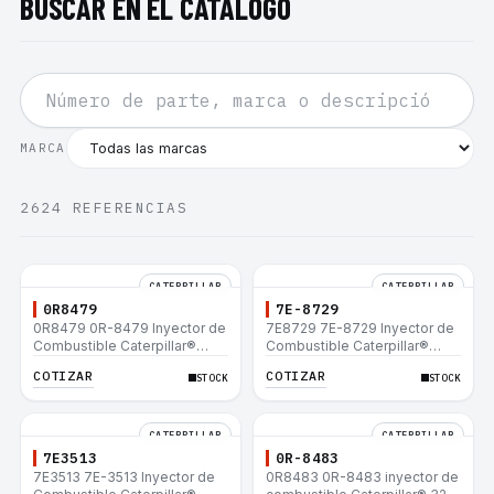
BUSCAR EN EL CATÁLOGO
MARCA
2624
REFERENCIAS
CATERPILLAR
CATERPILLAR
0R8479
7E-8729
0R8479 0R-8479 Inyector de
7E8729 7E-8729 Inyector de
Combustible Caterpillar®
Combustible Caterpillar®
E200B EL200B IT12B IT14F
E200B EL200B IT12B IT14F
COTIZAR
COTIZAR
STOCK
STOCK
IT14B 910E
IT14B 910E
CATERPILLAR
CATERPILLAR
7E3513
0R-8483
7E3513 7E-3513 Inyector de
0R8483 0R-8483 inyector de