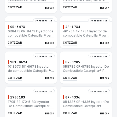
Combustible Caterpillar®
combustible Caterpillar® 320
E200B EL200B IT12B IT14F
L 320-A L 320-A N 320-A
COTIZAR
COTIZAR
STOCK
STOCK
IT14B 910E
320N 320-A S IT18F IT28F
RT100 RT80 953B 928F 918F
CATERPILLAR
CATERPILLAR
0R-8473
4P-1734
0R8473 0R-8473 Inyector de
4P1734 4P-1734 Inyector de
combustible Caterpillar® para
combustible Caterpillar® para
motor 3114 3116
motor 3114 3116
COTIZAR
COTIZAR
STOCK
STOCK
CATERPILLAR
CATERPILLAR
101-8673
0R-8789
1018673 101-8673 Inyector
0R8789 0R-8789 Inyector De
de combustible Caterpillar®
Combustible Caterpillar® PM-
para motor 3114 3116
465 3406B 3406C RM-350B
COTIZAR
COTIZAR
STOCK
STOCK
RM-350 SM-350
CATERPILLAR
CATERPILLAR
1705183
0R-4336
1705183 170-5183 Inyector
0R4336 0R-4336 Inyector De
De Combustible Caterpillar®
Combustible Caterpillar®
3304B 3306C 330B 160H 12G
3304B 3306C 330B 160H 12G
COTIZAR
COTIZAR
STOCK
STOCK
12H 140G 950B
12H 140G 950B