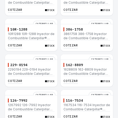
de Combustible Caterpillar®
de Combustible Caterpillar®
C15 C18 C27 C32 365C D8T
3508B 3512 3512B 3516B
COTIZAR
COTIZAR
STOCK
STOCK
980H
3516C 854G 992G
CATERPILLAR
CATERPILLAR
10R-1288
386-1758
10R1288 10R-1288 Inyector de
3861758 386-1758 Inyector
Combustible Caterpillar®
de Combustible Caterpillar®
3508B 3512 3512B 3516B
3508B 3512 3512B 3516B
COTIZAR
COTIZAR
STOCK
STOCK
3516C 854G 992G
3516C 854G 992G
CATERPILLAR
CATERPILLAR
229-0194
162-8809
2290194 229-0194 Inyector
1628809 162-8809 Inyector
de Combustible Caterpillar®
de Combustible Caterpillar®
3508B 3512 3512B 3516B
3508B 3512 3512B 3516B
COTIZAR
COTIZAR
STOCK
STOCK
3516C 854G 992G
3516C 854G 992G
CATERPILLAR
CATERPILLAR
126-7992
116-7534
1267992 126-7992 Inyector
1167534 116-7534 Inyector de
de Combustible Caterpillar®
Combustible Caterpillar®
3508B 3512 3512B 3516B
3508B 3512 3512B 3516B
COTIZAR
COTIZAR
STOCK
STOCK
3516C 854G 992G
3516C 854G 992G