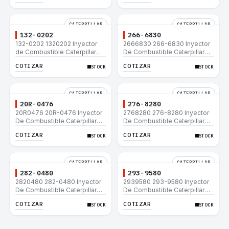
CATERPILLAR
CATERPILLAR
132-0202
266-6830
132-0202 1320202 Inyector
2666830 266-6830 Inyector
de Combustible Caterpillar®
De Combustible Caterpillar®
3508B 3512 3512B 3516B
C3.3 C4.4 3054C 416D 422E
COTIZAR
COTIZAR
STOCK
STOCK
3516C 854G 992G
CATERPILLAR
CATERPILLAR
20R-0476
276-8280
20R0476 20R-0476 Inyector
2768280 276-8280 Inyector
De Combustible Caterpillar®
De Combustible Caterpillar®
C3.3 C4.4 3054C 416D 422E
C4.4 C6.6 D6K 953D
COTIZAR
COTIZAR
STOCK
STOCK
CATERPILLAR
CATERPILLAR
282-0480
293-9580
2820480 282-0480 Inyector
2939580 293-9580 Inyector
De Combustible Caterpillar®
De Combustible Caterpillar®
C4.4 C6.6 D6K 953D
C4.4 C6.6 D6K 953D
COTIZAR
COTIZAR
STOCK
STOCK