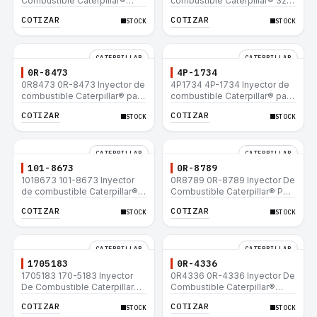
Combustible Caterpillar®
combustible Caterpillar® 320
E200B EL200B IT12B IT14F
L 320-A L 320-A N 320-A
COTIZAR
COTIZAR
STOCK
STOCK
IT14B 910E
320N 320-A S IT18F IT28F
RT100 RT80 953B 928F 918F
CATERPILLAR
CATERPILLAR
0R-8473
4P-1734
0R8473 0R-8473 Inyector de
4P1734 4P-1734 Inyector de
combustible Caterpillar® para
combustible Caterpillar® para
motor 3114 3116
motor 3114 3116
COTIZAR
COTIZAR
STOCK
STOCK
CATERPILLAR
CATERPILLAR
101-8673
0R-8789
1018673 101-8673 Inyector
0R8789 0R-8789 Inyector De
de combustible Caterpillar®
Combustible Caterpillar® PM-
para motor 3114 3116
465 3406B 3406C RM-350B
COTIZAR
COTIZAR
STOCK
STOCK
RM-350 SM-350
CATERPILLAR
CATERPILLAR
1705183
0R-4336
1705183 170-5183 Inyector
0R4336 0R-4336 Inyector De
De Combustible Caterpillar®
Combustible Caterpillar®
3304B 3306C 330B 160H 12G
3304B 3306C 330B 160H 12G
COTIZAR
COTIZAR
STOCK
STOCK
12H 140G 950B
12H 140G 950B