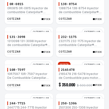
0R-0815
138-8754
0R0815 0R-0815 Inyector de
1388754 138-8754 Inyector
combustible Caterpillar®
de combustible Caterpillar®
3412E 3408E 775D D9R D10R
3412E 3408E 775D D9R D10R
COTIZAR
COTIZAR
STOCK
STOCK
657E 631E 988F II
657E 631E 988F II
CATERPILLAR
CATERPILLAR
131-3098
232-1175
1313098 131-3098 Inyector
2321175 232-1175 Inyector de
de combustible Caterpillar®
combustible Caterpillar®
3412E 3408E 775D D9R D10R
3412E 3408E 775D D9R D10R
COTIZAR
COTIZAR
STOCK
STOCK
657E 631E 988F II
657E 631E 988F II
OFERTA
CATERPILLAR
CATERPILLAR
10R-7597
2165478
10R7597 10R-7597 Inyector
2165478 216-5478 Inyector
De Combustible Caterpillar®
de Combustible para motor
3066 312C 320D 320D L
Caterpillar 3044C
$ 350.000
COTIZAR
$ 500.000
320C 320C L
minicargador 236B 246B
STOCK
STOCK
Bulldozer D3G D4G Cargador
907H 908H
CATERPILLAR
CATERPILLAR
244-7715
250-1306
2447715 244-7715 Inyector
2501306 250-1306 Inyector