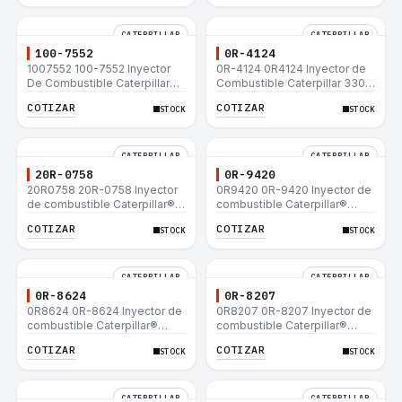
CATERPILLAR
CATERPILLAR
100-7552
0R-4124
1007552 100-7552 Inyector
0R-4124 0R4124 Inyector de
De Combustible Caterpillar®
Combustible Caterpillar 3306
3304B 3306C 330B 160H 12G
3306B 12H 140G 140H 12G
COTIZAR
COTIZAR
STOCK
STOCK
12H 140G 950B
160H D6R D6H D6R
CATERPILLAR
CATERPILLAR
20R-0758
0R-9420
20R0758 20R-0758 Inyector
0R9420 0R-9420 Inyector de
de combustible Caterpillar®
combustible Caterpillar®
3412E 3408E 775D D9R D10R
3412E 3408E 775D D9R D10R
COTIZAR
COTIZAR
STOCK
STOCK
657E 631E 988F II
657E 631E 988F II
CATERPILLAR
CATERPILLAR
0R-8624
0R-8207
0R8624 0R-8624 Inyector de
0R8207 0R-8207 Inyector de
combustible Caterpillar®
combustible Caterpillar®
3412E 3408E 775D D9R D10R
3412E 3408E 775D D9R D10R
COTIZAR
COTIZAR
STOCK
STOCK
657E 631E 988F II
657E 631E 988F II
CATERPILLAR
CATERPILLAR