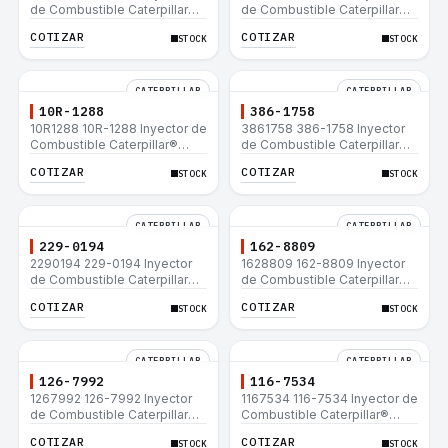
de Combustible Caterpillar®
de Combustible Caterpillar®
C15 C18 C27 C32 365C D8T
3508B 3512 3512B 3516B
COTIZAR
COTIZAR
STOCK
STOCK
980H
3516C 854G 992G
CATERPILLAR
CATERPILLAR
10R-1288
386-1758
10R1288 10R-1288 Inyector de
3861758 386-1758 Inyector
Combustible Caterpillar®
de Combustible Caterpillar®
3508B 3512 3512B 3516B
3508B 3512 3512B 3516B
COTIZAR
COTIZAR
STOCK
STOCK
3516C 854G 992G
3516C 854G 992G
CATERPILLAR
CATERPILLAR
229-0194
162-8809
2290194 229-0194 Inyector
1628809 162-8809 Inyector
de Combustible Caterpillar®
de Combustible Caterpillar®
3508B 3512 3512B 3516B
3508B 3512 3512B 3516B
COTIZAR
COTIZAR
STOCK
STOCK
3516C 854G 992G
3516C 854G 992G
CATERPILLAR
CATERPILLAR
126-7992
116-7534
1267992 126-7992 Inyector
1167534 116-7534 Inyector de
de Combustible Caterpillar®
Combustible Caterpillar®
3508B 3512 3512B 3516B
3508B 3512 3512B 3516B
COTIZAR
COTIZAR
STOCK
STOCK
3516C 854G 992G
3516C 854G 992G