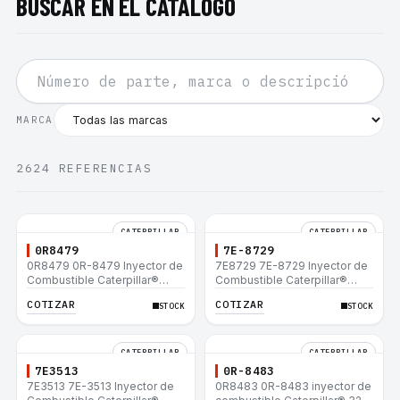
BUSCAR EN EL CATÁLOGO
MARCA
2624
REFERENCIAS
CATERPILLAR
CATERPILLAR
0R8479
7E-8729
0R8479 0R-8479 Inyector de
7E8729 7E-8729 Inyector de
Combustible Caterpillar®
Combustible Caterpillar®
E200B EL200B IT12B IT14F
E200B EL200B IT12B IT14F
COTIZAR
COTIZAR
STOCK
STOCK
IT14B 910E
IT14B 910E
CATERPILLAR
CATERPILLAR
7E3513
0R-8483
7E3513 7E-3513 Inyector de
0R8483 0R-8483 inyector de