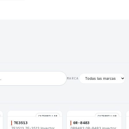
MARCA
CATERPILLAR
CATERPILLAR
7E3513
0R-8483
7E3513 7E-3513 Inyector
0R8483 0R-8483 inyector