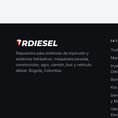
CAT
Toda
Repuestos para sistemas de inyección y
Mar
sistemas hidráulicos: maquinaria pesada,
construcción, agro, camión, bus y vehículo
Iny
diésel. Bogotá, Colombia.
Dié
Bom
Kits
Sen
y Ma
Válv
Elec