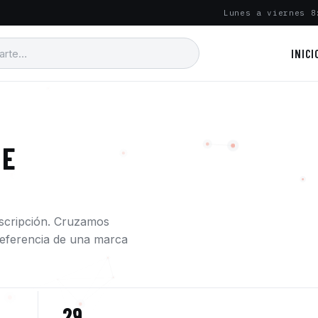
Lunes a viernes 8
INICI
 E
escripción. Cruzamos
a referencia de una marca
29