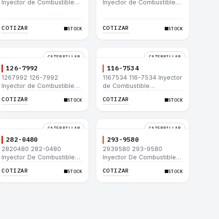
Inyector de Combustible
Inyector de Combustible
Caterpillar® C15 C18 C27
Caterpillar® 3508B 3512
C32 365C D8T 980H
3512B 3516B 3516C 854G
992G
COTIZAR
COTIZAR
STOCK
STOCK
CATERPILLAR
CATERPILLAR
126-7992
116-7534
1267992 126-7992
1167534 116-7534 Inyector
Inyector de Combustible
de Combustible
Caterpillar® 3508B 3512
Caterpillar® 3508B 3512
COTIZAR
COTIZAR
STOCK
STOCK
3512B 3516B 3516C 854G
3512B 3516B 3516C 854G
992G
992G
CATERPILLAR
CATERPILLAR
282-0480
293-9580
2820480 282-0480
2939580 293-9580
Inyector De Combustible
Inyector De Combustible
Caterpillar® C4.4 C6.6 D6K
Caterpillar® C4.4 C6.6 D6K
COTIZAR
COTIZAR
STOCK
STOCK
953D
953D