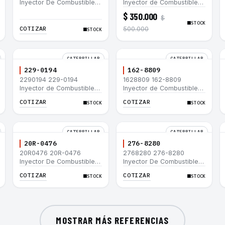
Inyector De Combustible
Inyector de Combustible
Caterpillar® 3066 312C
para motor Caterpillar
$ 350.000
$
320D 320D L 320C 320C
3044C minicargador 236B
STOCK
L
246B Bulldozer D3G D4G
COTIZAR
500.000
STOCK
Cargador 907H 908H
CATERPILLAR
CATERPILLAR
229-0194
162-8809
2290194 229-0194
1628809 162-8809
Inyector de Combustible
Inyector de Combustible
Caterpillar® 3508B 3512
Caterpillar® 3508B 3512
COTIZAR
COTIZAR
STOCK
STOCK
3512B 3516B 3516C 854G
3512B 3516B 3516C 854G
992G
992G
CATERPILLAR
CATERPILLAR
20R-0476
276-8280
20R0476 20R-0476
2768280 276-8280
Inyector De Combustible
Inyector De Combustible
Caterpillar® C3.3 C4.4
Caterpillar® C4.4 C6.6 D6K
COTIZAR
COTIZAR
STOCK
STOCK
3054C 416D 422E
953D
MOSTRAR MÁS REFERENCIAS