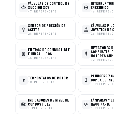
VÁLVULAS DE CONTROL DE
INTERRUPTOR
SUCCIÓN SCV
ENCENDIDO
47
REFERENCIAS
46
REFERENC
SENSOR DE PRESIÓN DE
VÁLVULAS PIL
ACEITE
JOYSTICK DE 
28
REFERENCIAS
26
REFERENC
INYECTORES D
FILTROS DE COMBUSTIBLE
COMBUSTIBLE
E HIDRÁULICOS
MOTORES CUM
16
REFERENCIAS
12
REFERENC
PLUNGERS Y C
TERMOSTATOS DE MOTOR
BOMBA DE INY
10
REFERENCIAS
9
REFERENCI
INDICADORES DE NIVEL DE
LÁMPARAS Y L
COMBUSTIBLE
MAQUINARIA
4
REFERENCIAS
4
REFERENCI