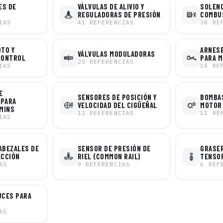
ES DE
VÁLVULAS DE ALIVIO Y
SOLENO
REGULADORAS DE PRESIÓN
COMBU
IAS
41
REFERENCIAS
38
RE
OTO Y
ARNESE
VÁLVULAS MODULADORAS
CONTROL
PARA 
25
REFERENCIAS
IAS
18
RE
E
SENSORES DE POSICIÓN Y
BOMBAS
 PARA
VELOCIDAD DEL CIGÜEÑAL
MOTOR
MINS
12
REFERENCIAS
11
RE
IAS
ABEZALES DE
SENSOR DE PRESIÓN DE
GRASER
ECCIÓN
RIEL (COMMON RAIL)
TENSO
AS
9
REFERENCIAS
6
REF
UCES PARA
AS