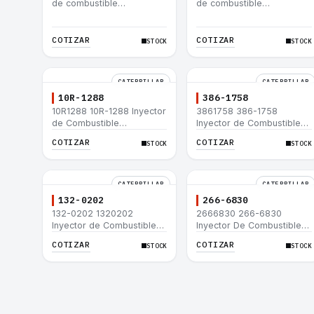
de combustible
de combustible
Caterpillar® 3412E 3408E
Caterpillar® 3412E 3408E
775D D9R D10R 657E 631E
775D D9R D10R 657E 631E
988F II
988F II
COTIZAR
COTIZAR
STOCK
STOCK
CATERPILLAR
CATERPILLAR
10R-1288
386-1758
10R1288 10R-1288 Inyector
3861758 386-1758
de Combustible
Inyector de Combustible
Caterpillar® 3508B 3512
Caterpillar® 3508B 3512
COTIZAR
COTIZAR
STOCK
STOCK
3512B 3516B 3516C 854G
3512B 3516B 3516C 854G
992G
992G
CATERPILLAR
CATERPILLAR
132-0202
266-6830
132-0202 1320202
2666830 266-6830
Inyector de Combustible
Inyector De Combustible
Caterpillar® 3508B 3512
Caterpillar® C3.3 C4.4
COTIZAR
COTIZAR
STOCK
STOCK
3512B 3516B 3516C 854G
3054C 416D 422E
992G