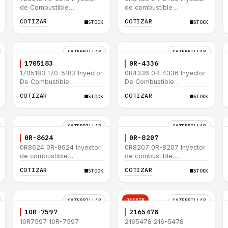
de Combustible
de combustible
Caterpillar® E200B EL200B
Caterpillar® 320 L 320-A L
COTIZAR
COTIZAR
STOCK
STOCK
IT12B IT14F IT14B 910E
320-A N 320-A 320N
320-A S IT18F IT28F
RT100 RT80 953B 928F
918F
CATERPILLAR
CATERPILLAR
1705183
0R-4336
1705183 170-5183 Inyector
0R4336 0R-4336 Inyector
De Combustible
De Combustible
Caterpillar® 3304B 3306C
Caterpillar® 3304B 3306C
COTIZAR
COTIZAR
STOCK
STOCK
330B 160H 12G 12H 140G
330B 160H 12G 12H 140G
950B
950B
CATERPILLAR
CATERPILLAR
0R-8624
0R-8207
0R8624 0R-8624 Inyector
0R8207 0R-8207 Inyector
de combustible
de combustible
Caterpillar® 3412E 3408E
Caterpillar® 3412E 3408E
COTIZAR
COTIZAR
STOCK
STOCK
775D D9R D10R 657E 631E
775D D9R D10R 657E 631E
988F II
988F II
OFERTA
CATERPILLAR
CATERPILLAR
10R-7597
2165478
10R7597 10R-7597
2165478 216-5478