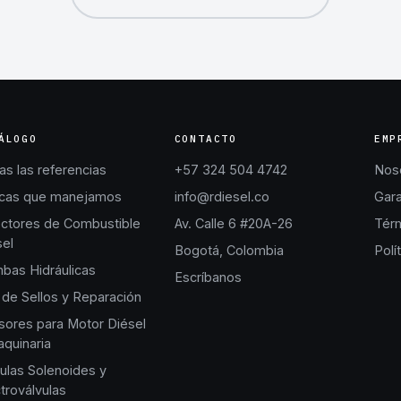
ÁLOGO
CONTACTO
EMP
s las referencias
+57 324 504 4742
Nos
cas que manejamos
info@rdiesel.co
Gara
ectores de Combustible
Av. Calle 6 #20A-26
Térm
sel
Bogotá, Colombia
Polí
bas Hidráulicas
Escríbanos
 de Sellos y Reparación
sores para Motor Diésel
quinaria
ulas Solenoides y
troválvulas