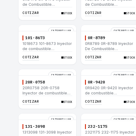
de Combustible
de Combustible
Caterpillar® E200B EL200B
Caterpillar® E200B EL200B
COTIZAR
COTIZAR
STOCK
STOCK
IT12B IT14F IT14B 910E
IT12B IT14F IT14B 910E
CATERPILLAR
CATERPILLAR
101-8673
0R-8789
1018673 101-8673 Inyector
0R8789 0R-8789 Inyector
de combustible
De Combustible
Caterpillar® para motor
Caterpillar® PM-465
COTIZAR
COTIZAR
STOCK
STOCK
3114 3116
3406B 3406C RM-350B
RM-350 SM-350
CATERPILLAR
CATERPILLAR
20R-0758
0R-9420
20R0758 20R-0758
0R9420 0R-9420 Inyector
Inyector de combustible
de combustible
Caterpillar® 3412E 3408E
Caterpillar® 3412E 3408E
COTIZAR
COTIZAR
STOCK
STOCK
775D D9R D10R 657E 631E
775D D9R D10R 657E 631E
988F II
988F II
CATERPILLAR
CATERPILLAR
131-3098
232-1175
1313098 131-3098 Inyector
2321175 232-1175 Inyector