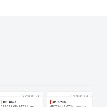
CATERPILLAR
CATERPILLAR
0R-8473
4P-1734
0R8473 0R-8473 Inyector
4P1734 4P-1734 Inyector