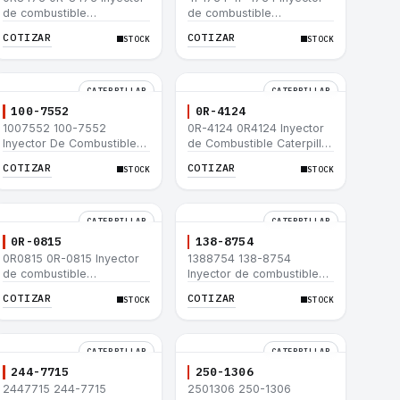
de combustible
de combustible
Caterpillar® para motor
Caterpillar® para motor
COTIZAR
COTIZAR
STOCK
STOCK
3114 3116
3114 3116
CATERPILLAR
CATERPILLAR
100-7552
0R-4124
1007552 100-7552
0R-4124 0R4124 Inyector
Inyector De Combustible
de Combustible Caterpillar
Caterpillar® 3304B 3306C
3306 3306B 12H 140G
COTIZAR
COTIZAR
STOCK
STOCK
330B 160H 12G 12H 140G
140H 12G 160H D6R D6H
950B
D6R
CATERPILLAR
CATERPILLAR
0R-0815
138-8754
0R0815 0R-0815 Inyector
1388754 138-8754
de combustible
Inyector de combustible
Caterpillar® 3412E 3408E
Caterpillar® 3412E 3408E
COTIZAR
COTIZAR
STOCK
STOCK
775D D9R D10R 657E 631E
775D D9R D10R 657E 631E
988F II
988F II
CATERPILLAR
CATERPILLAR
244-7715
250-1306
2447715 244-7715
2501306 250-1306