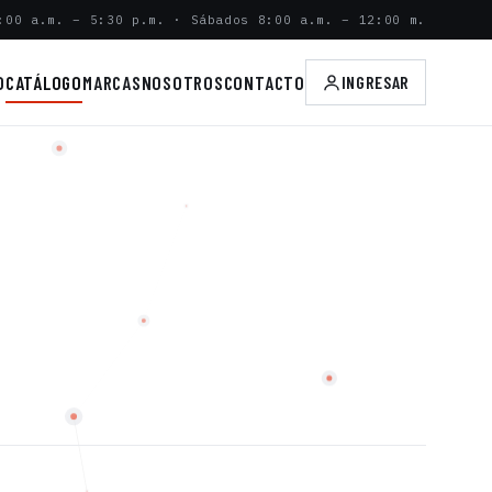
:00 a.m. – 5:30 p.m. · Sábados 8:00 a.m. – 12:00 m.
O
CATÁLOGO
MARCAS
NOSOTROS
CONTACTO
INGRESAR