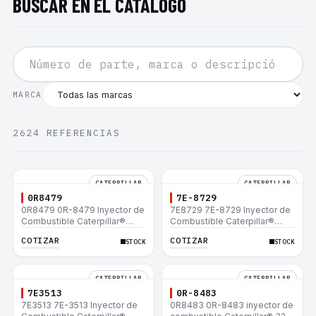
BUSCAR EN EL CATÁLOGO
MARCA
2624
REFERENCIAS
CATERPILLAR
CATERPILLAR
0R8479
7E-8729
0R8479 0R-8479 Inyector de
7E8729 7E-8729 Inyector de
Combustible Caterpillar®
Combustible Caterpillar®
E200B EL200B IT12B IT14F
E200B EL200B IT12B IT14F
COTIZAR
COTIZAR
STOCK
STOCK
IT14B 910E
IT14B 910E
CATERPILLAR
CATERPILLAR
7E3513
0R-8483
7E3513 7E-3513 Inyector de
0R8483 0R-8483 inyector de