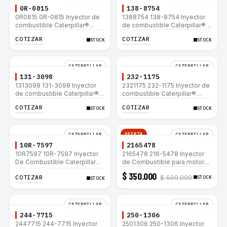
0R-0815
138-8754
0R0815 0R-0815 Inyector de
1388754 138-8754 Inyector
combustible Caterpillar®
de combustible Caterpillar®
3412E 3408E 775D D9R D10R
3412E 3408E 775D D9R D10R
COTIZAR
COTIZAR
STOCK
STOCK
657E 631E 988F II
657E 631E 988F II
CATERPILLAR
CATERPILLAR
131-3098
232-1175
1313098 131-3098 Inyector
2321175 232-1175 Inyector de
de combustible Caterpillar®
combustible Caterpillar®
3412E 3408E 775D D9R D10R
3412E 3408E 775D D9R D10R
COTIZAR
COTIZAR
STOCK
STOCK
657E 631E 988F II
657E 631E 988F II
OFERTA
CATERPILLAR
CATERPILLAR
10R-7597
2165478
10R7597 10R-7597 Inyector
2165478 216-5478 Inyector
De Combustible Caterpillar®
de Combustible para motor
3066 312C 320D 320D L
Caterpillar 3044C
$ 350.000
COTIZAR
$ 500.000
320C 320C L
minicargador 236B 246B
STOCK
STOCK
Bulldozer D3G D4G Cargador
907H 908H
CATERPILLAR
CATERPILLAR
244-7715
250-1306
2447715 244-7715 Inyector
2501306 250-1306 Inyector