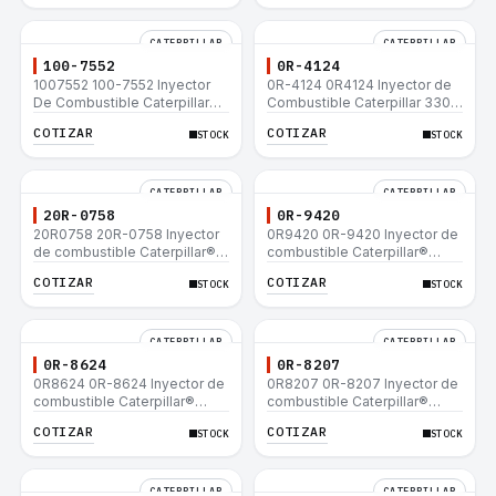
CATERPILLAR
CATERPILLAR
100-7552
0R-4124
1007552 100-7552 Inyector
0R-4124 0R4124 Inyector de
De Combustible Caterpillar®
Combustible Caterpillar 3306
3304B 3306C 330B 160H 12G
3306B 12H 140G 140H 12G
COTIZAR
COTIZAR
STOCK
STOCK
12H 140G 950B
160H D6R D6H D6R
CATERPILLAR
CATERPILLAR
20R-0758
0R-9420
20R0758 20R-0758 Inyector
0R9420 0R-9420 Inyector de
de combustible Caterpillar®
combustible Caterpillar®
3412E 3408E 775D D9R D10R
3412E 3408E 775D D9R D10R
COTIZAR
COTIZAR
STOCK
STOCK
657E 631E 988F II
657E 631E 988F II
CATERPILLAR
CATERPILLAR
0R-8624
0R-8207
0R8624 0R-8624 Inyector de
0R8207 0R-8207 Inyector de
combustible Caterpillar®
combustible Caterpillar®
3412E 3408E 775D D9R D10R
3412E 3408E 775D D9R D10R
COTIZAR
COTIZAR
STOCK
STOCK
657E 631E 988F II
657E 631E 988F II
CATERPILLAR
CATERPILLAR