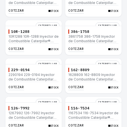
de Combustible Caterpillar®
de Combustible Caterpillar®
C15 C18 C27 C32 365C D8T
3508B 3512 3512B 3516B
COTIZAR
COTIZAR
STOCK
STOCK
980H
3516C 854G 992G
CATERPILLAR
CATERPILLAR
10R-1288
386-1758
10R1288 10R-1288 Inyector de
3861758 386-1758 Inyector
Combustible Caterpillar®
de Combustible Caterpillar®
3508B 3512 3512B 3516B
3508B 3512 3512B 3516B
COTIZAR
COTIZAR
STOCK
STOCK
3516C 854G 992G
3516C 854G 992G
CATERPILLAR
CATERPILLAR
229-0194
162-8809
2290194 229-0194 Inyector
1628809 162-8809 Inyector
de Combustible Caterpillar®
de Combustible Caterpillar®
3508B 3512 3512B 3516B
3508B 3512 3512B 3516B
COTIZAR
COTIZAR
STOCK
STOCK
3516C 854G 992G
3516C 854G 992G
CATERPILLAR
CATERPILLAR
126-7992
116-7534
1267992 126-7992 Inyector
1167534 116-7534 Inyector de
de Combustible Caterpillar®
Combustible Caterpillar®
3508B 3512 3512B 3516B
3508B 3512 3512B 3516B
COTIZAR
COTIZAR
STOCK
STOCK
3516C 854G 992G
3516C 854G 992G