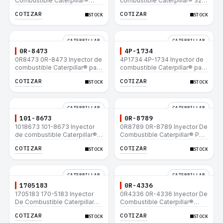
Combustible Caterpillar®
combustible Caterpillar® 320
E200B EL200B IT12B IT14F
L 320-A L 320-A N 320-A
COTIZAR
COTIZAR
STOCK
STOCK
IT14B 910E
320N 320-A S IT18F IT28F
RT100 RT80 953B 928F 918F
CATERPILLAR
CATERPILLAR
0R-8473
4P-1734
0R8473 0R-8473 Inyector de
4P1734 4P-1734 Inyector de
combustible Caterpillar® para
combustible Caterpillar® para
motor 3114 3116
motor 3114 3116
COTIZAR
COTIZAR
STOCK
STOCK
CATERPILLAR
CATERPILLAR
101-8673
0R-8789
1018673 101-8673 Inyector
0R8789 0R-8789 Inyector De
de combustible Caterpillar®
Combustible Caterpillar® PM-
para motor 3114 3116
465 3406B 3406C RM-350B
COTIZAR
COTIZAR
STOCK
STOCK
RM-350 SM-350
CATERPILLAR
CATERPILLAR
1705183
0R-4336
1705183 170-5183 Inyector
0R4336 0R-4336 Inyector De
De Combustible Caterpillar®
Combustible Caterpillar®
3304B 3306C 330B 160H 12G
3304B 3306C 330B 160H 12G
COTIZAR
COTIZAR
STOCK
STOCK
12H 140G 950B
12H 140G 950B