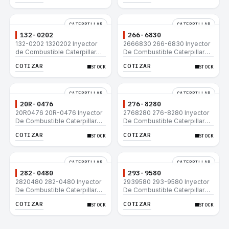
CATERPILLAR
CATERPILLAR
132-0202
266-6830
132-0202 1320202 Inyector
2666830 266-6830 Inyector
de Combustible Caterpillar®
De Combustible Caterpillar®
3508B 3512 3512B 3516B
C3.3 C4.4 3054C 416D 422E
COTIZAR
COTIZAR
STOCK
STOCK
3516C 854G 992G
CATERPILLAR
CATERPILLAR
20R-0476
276-8280
20R0476 20R-0476 Inyector
2768280 276-8280 Inyector
De Combustible Caterpillar®
De Combustible Caterpillar®
C3.3 C4.4 3054C 416D 422E
C4.4 C6.6 D6K 953D
COTIZAR
COTIZAR
STOCK
STOCK
CATERPILLAR
CATERPILLAR
282-0480
293-9580
2820480 282-0480 Inyector
2939580 293-9580 Inyector
De Combustible Caterpillar®
De Combustible Caterpillar®
C4.4 C6.6 D6K 953D
C4.4 C6.6 D6K 953D
COTIZAR
COTIZAR
STOCK
STOCK