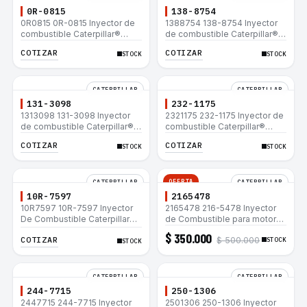
0R-0815
138-8754
0R0815 0R-0815 Inyector de
1388754 138-8754 Inyector
combustible Caterpillar®
de combustible Caterpillar®
3412E 3408E 775D D9R D10R
3412E 3408E 775D D9R D10R
COTIZAR
COTIZAR
STOCK
STOCK
657E 631E 988F II
657E 631E 988F II
CATERPILLAR
CATERPILLAR
131-3098
232-1175
1313098 131-3098 Inyector
2321175 232-1175 Inyector de
de combustible Caterpillar®
combustible Caterpillar®
3412E 3408E 775D D9R D10R
3412E 3408E 775D D9R D10R
COTIZAR
COTIZAR
STOCK
STOCK
657E 631E 988F II
657E 631E 988F II
OFERTA
CATERPILLAR
CATERPILLAR
10R-7597
2165478
10R7597 10R-7597 Inyector
2165478 216-5478 Inyector
De Combustible Caterpillar®
de Combustible para motor
3066 312C 320D 320D L
Caterpillar 3044C
$ 350.000
COTIZAR
$ 500.000
320C 320C L
minicargador 236B 246B
STOCK
STOCK
Bulldozer D3G D4G Cargador
907H 908H
CATERPILLAR
CATERPILLAR
244-7715
250-1306
2447715 244-7715 Inyector
2501306 250-1306 Inyector