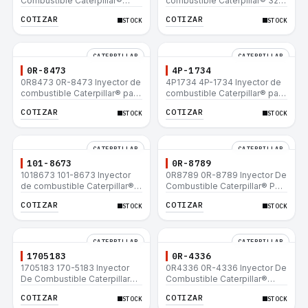
Combustible Caterpillar®
combustible Caterpillar® 320
E200B EL200B IT12B IT14F
L 320-A L 320-A N 320-A
COTIZAR
COTIZAR
STOCK
STOCK
IT14B 910E
320N 320-A S IT18F IT28F
RT100 RT80 953B 928F 918F
CATERPILLAR
CATERPILLAR
0R-8473
4P-1734
0R8473 0R-8473 Inyector de
4P1734 4P-1734 Inyector de
combustible Caterpillar® para
combustible Caterpillar® para
motor 3114 3116
motor 3114 3116
COTIZAR
COTIZAR
STOCK
STOCK
CATERPILLAR
CATERPILLAR
101-8673
0R-8789
1018673 101-8673 Inyector
0R8789 0R-8789 Inyector De
de combustible Caterpillar®
Combustible Caterpillar® PM-
para motor 3114 3116
465 3406B 3406C RM-350B
COTIZAR
COTIZAR
STOCK
STOCK
RM-350 SM-350
CATERPILLAR
CATERPILLAR
1705183
0R-4336
1705183 170-5183 Inyector
0R4336 0R-4336 Inyector De
De Combustible Caterpillar®
Combustible Caterpillar®
3304B 3306C 330B 160H 12G
3304B 3306C 330B 160H 12G
COTIZAR
COTIZAR
STOCK
STOCK
12H 140G 950B
12H 140G 950B