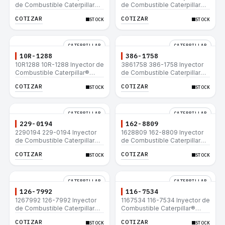
de Combustible Caterpillar®
de Combustible Caterpillar®
C15 C18 C27 C32 365C D8T
3508B 3512 3512B 3516B
COTIZAR
COTIZAR
STOCK
STOCK
980H
3516C 854G 992G
CATERPILLAR
CATERPILLAR
10R-1288
386-1758
10R1288 10R-1288 Inyector de
3861758 386-1758 Inyector
Combustible Caterpillar®
de Combustible Caterpillar®
3508B 3512 3512B 3516B
3508B 3512 3512B 3516B
COTIZAR
COTIZAR
STOCK
STOCK
3516C 854G 992G
3516C 854G 992G
CATERPILLAR
CATERPILLAR
229-0194
162-8809
2290194 229-0194 Inyector
1628809 162-8809 Inyector
de Combustible Caterpillar®
de Combustible Caterpillar®
3508B 3512 3512B 3516B
3508B 3512 3512B 3516B
COTIZAR
COTIZAR
STOCK
STOCK
3516C 854G 992G
3516C 854G 992G
CATERPILLAR
CATERPILLAR
126-7992
116-7534
1267992 126-7992 Inyector
1167534 116-7534 Inyector de
de Combustible Caterpillar®
Combustible Caterpillar®
3508B 3512 3512B 3516B
3508B 3512 3512B 3516B
COTIZAR
COTIZAR
STOCK
STOCK
3516C 854G 992G
3516C 854G 992G