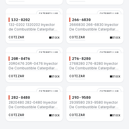
CATERPILLAR
CATERPILLAR
132-0202
266-6830
132-0202 1320202 Inyector
2666830 266-6830 Inyector
de Combustible Caterpillar®
De Combustible Caterpillar®
3508B 3512 3512B 3516B
C3.3 C4.4 3054C 416D 422E
COTIZAR
COTIZAR
STOCK
STOCK
3516C 854G 992G
CATERPILLAR
CATERPILLAR
20R-0476
276-8280
20R0476 20R-0476 Inyector
2768280 276-8280 Inyector
De Combustible Caterpillar®
De Combustible Caterpillar®
C3.3 C4.4 3054C 416D 422E
C4.4 C6.6 D6K 953D
COTIZAR
COTIZAR
STOCK
STOCK
CATERPILLAR
CATERPILLAR
282-0480
293-9580
2820480 282-0480 Inyector
2939580 293-9580 Inyector
De Combustible Caterpillar®
De Combustible Caterpillar®
C4.4 C6.6 D6K 953D
C4.4 C6.6 D6K 953D
COTIZAR
COTIZAR
STOCK
STOCK