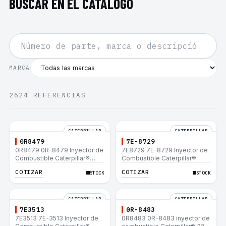
BUSCAR EN EL CATÁLOGO
MARCA
2624
REFERENCIAS
CATERPILLAR
CATERPILLAR
0R8479
7E-8729
0R8479 0R-8479 Inyector de
7E8729 7E-8729 Inyector de
Combustible Caterpillar®
Combustible Caterpillar®
E200B EL200B IT12B IT14F
E200B EL200B IT12B IT14F
COTIZAR
COTIZAR
STOCK
STOCK
IT14B 910E
IT14B 910E
CATERPILLAR
CATERPILLAR
7E3513
0R-8483
7E3513 7E-3513 Inyector de
0R8483 0R-8483 inyector de