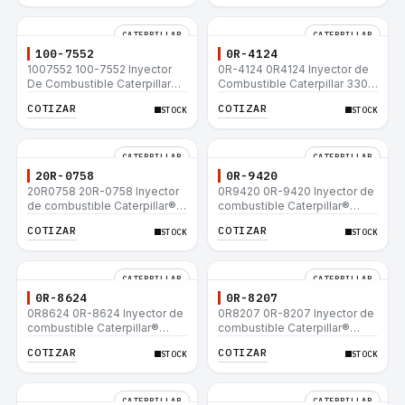
CATERPILLAR
CATERPILLAR
100-7552
0R-4124
1007552 100-7552 Inyector
0R-4124 0R4124 Inyector de
De Combustible Caterpillar®
Combustible Caterpillar 3306
3304B 3306C 330B 160H 12G
3306B 12H 140G 140H 12G
COTIZAR
COTIZAR
STOCK
STOCK
12H 140G 950B
160H D6R D6H D6R
CATERPILLAR
CATERPILLAR
20R-0758
0R-9420
20R0758 20R-0758 Inyector
0R9420 0R-9420 Inyector de
de combustible Caterpillar®
combustible Caterpillar®
3412E 3408E 775D D9R D10R
3412E 3408E 775D D9R D10R
COTIZAR
COTIZAR
STOCK
STOCK
657E 631E 988F II
657E 631E 988F II
CATERPILLAR
CATERPILLAR
0R-8624
0R-8207
0R8624 0R-8624 Inyector de
0R8207 0R-8207 Inyector de
combustible Caterpillar®
combustible Caterpillar®
3412E 3408E 775D D9R D10R
3412E 3408E 775D D9R D10R
COTIZAR
COTIZAR
STOCK
STOCK
657E 631E 988F II
657E 631E 988F II
CATERPILLAR
CATERPILLAR