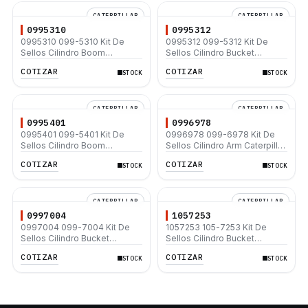
CATERPILLAR
CATERPILLAR
0995310
0995312
0995310 099-5310 Kit De
0995312 099-5312 Kit De
Sellos Cilindro Boom
Sellos Cilindro Bucket
Caterpillar E70B E120B E110B
Caterpillar E110B E120B E200B
COTIZAR
COTIZAR
STOCK
STOCK
E240B
CATERPILLAR
CATERPILLAR
0995401
0996978
0995401 099-5401 Kit De
0996978 099-6978 Kit De
Sellos Cilindro Boom
Sellos Cilindro Arm Caterpillar
Caterpillar E110B
E70B
COTIZAR
COTIZAR
STOCK
STOCK
CATERPILLAR
CATERPILLAR
0997004
1057253
0997004 099-7004 Kit De
1057253 105-7253 Kit De
Sellos Cilindro Bucket
Sellos Cilindro Bucket
Caterpillar E70B
Caterpillar 307 307-A
COTIZAR
COTIZAR
STOCK
STOCK