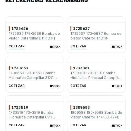
1725636
1725637
1725636 172-5636 Bomba de
1725637 172-5637 Bomba de
Piston Caterpillar D11R D11T
piston Caterpillar D11R
COTIZAR
COTIZAR
STOCK
STOCK
1730663
1733381
1730663 173-0663 Bomba
1733381 173-3381 Bomba
Hidráulica Caterpillar 312C
Hidráulica Principal Caterpillar
312C L
C7.1 312D 312D L 320C 320D
COTIZAR
COTIZAR
STOCK
STOCK
320D L 330D2 330D2 L
1733519
1809588
1733519 173-3519 Bomba
1809588 180-9588 Bomba de
Hidráulica Caterpillar C7.1
Piston Caterpillar 416D 424D
312D 312D L 312D2 L 312D2
COTIZAR
COTIZAR
STOCK
STOCK
320D 320D L 330D2 L 330D2