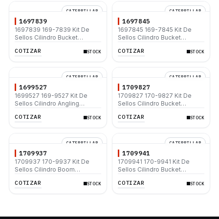
CATERPILLAR
CATERPILLAR
1697839
1697845
1697839 169-7839 Kit De
1697845 169-7845 Kit De
Sellos Cilindro Bucket
Sellos Cilindro Bucket
Caterpillar 311B 312B 312B L
Caterpillar 307 307-A
COTIZAR
COTIZAR
STOCK
STOCK
330B L
CATERPILLAR
CATERPILLAR
1699527
1709827
1699527 169-9527 Kit De
1709827 170-9827 Kit De
Sellos Cilindro Angling
Sellos Cilindro Bucket
Caterpillar D3C III D4C III D5C
Caterpillar 315B 315B L 315C
COTIZAR
COTIZAR
STOCK
STOCK
III
315D L
CATERPILLAR
CATERPILLAR
1709937
1709941
1709937 170-9937 Kit De
1709941 170-9941 Kit De
Sellos Cilindro Boom
Sellos Cilindro Bucket
Caterpillar 311C 312C 312C L
Caterpillar 312C 320C 330C
COTIZAR
COTIZAR
STOCK
STOCK
314C