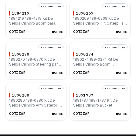
CATERPILLAR
CATERPILLAR
1884219
1890269
1884219 188-4219 Kit De
1890269 189-0269 Kit De
Sellos Cilindro Boom para
Sellos Cilindro Tilt Caterpillar
Caterpillar 320C 330C 330D
D5B D6D D6E D6G
COTIZAR
COTIZAR
STOCK
STOCK
336D 345C L
CATERPILLAR
CATERPILLAR
1890270
1890274
1890270 189-0270 Kit De
1890274 189-0274 Kit De
Sellos Cilindro Steering para
Sellos Cilindro Boom
Caterpillar 416 426 428 436
Caterpillar 446 446B 446D
COTIZAR
COTIZAR
STOCK
STOCK
438
CATERPILLAR
CATERPILLAR
1890280
1891787
1890280 189-0280 Kit De
1891787 189-1787 Kit De
Sellos Cilindro Arm Caterpillar
Sellos Cilindro Bucket
E180 EL180
Caterpillar E180 EL180
COTIZAR
COTIZAR
STOCK
STOCK