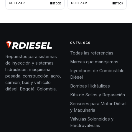
COTIZAR
COTIZAR
STOCK
STOCK
928G 953C D5M D5N
428E
CATÁLOGO
Todas las referencias
Repuestos para sistemas
Marcas que manejamos
de inyección y sistemas
hidráulicos: maquinaria
Inyectores de Combustible
pesada, construcción, agro,
Diésel
camión, bus y vehículo
Bombas Hidráulicas
diésel. Bogotá, Colombia.
Kits de Sellos y Reparación
Sensores para Motor Diésel
y Maquinaria
Válvulas Solenoides y
Electroválvulas