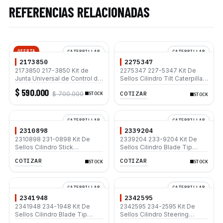
REFERENCIAS RELACIONADAS
OFERTA
CATERPILLAR
CATERPILLAR
2173850
2275347
2173850 217-3850 Kit de
2275347 227-5347 Kit De
Junta Universal de Control de
Sellos Cilindro Tilt Caterpillar
Joystick para Caterpillar 420D
14H 14M 16H 16M 426C 436C
$ 590.000
COTIZAR
$ 700.000
430D M315D M318F 226B3
STOCK
938F 938G
STOCK
CATERPILLAR
CATERPILLAR
2310898
2339204
2310898 231-0898 Kit De
2339204 233-9204 Kit De
Sellos Cilindro Stick
Sellos Cilindro Blade Tip
Caterpillar 416B 416C 824K
Caterpillar 120K 120M 130G
COTIZAR
COTIZAR
STOCK
STOCK
939C
140K 160H 160K
CATERPILLAR
CATERPILLAR
2341948
2342595
2341948 234-1948 Kit De
2342595 234-2595 Kit De
Sellos Cilindro Blade Tip
Sellos Cilindro Steering
Caterpillar 24H 24M 924G
Caterpillar 428B 428C 428D