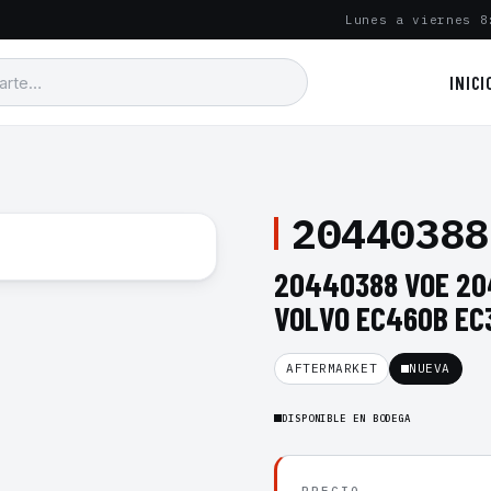
Lunes a viernes 8
INICI
20440388
20440388 VOE 20
VOLVO EC460B EC
AFTERMARKET
NUEVA
DISPONIBLE EN BODEGA