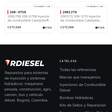
CATERPILLAR
CATERPILLAR
20R-0758
20R1270
20R0758 20R-0758 Inyector
20R1270 20R-1270 Inyector
de combustible Caterpillar®
de Combustible Caterpillar®
3412E 3408E 775D D9R D10R
3508B 3512 3512B 3516B
COTIZAR
COTIZAR
STOCK
STOCK
657E 631E 988F II
3516C 854G 992G
CATÁLOGO
Todas las referencias
Repuestos para sistemas
Marcas que manejamos
de inyección y sistemas
hidráulicos: maquinaria
Inyectores de Combustible
pesada, construcción, agro,
Diésel
camión, bus y vehículo
Bombas Hidráulicas
diésel. Bogotá, Colombia.
Kits de Sellos y Reparación