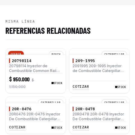
MISMA LÍNEA
REFERENCIAS RELACIONADAS
OFERTA
BOSCH
CATERPILLAR
20798114
209-1995
20798114 Inyector de
2091995 209-1995 Inyector
Combustible Common Rail
de Combustible Caterpillar®
Bosch CRIN2-16 para motor
3412E 773D 773E 771D 769D
$ 950.000
$
Volvo D7E TAD550GE
775B D9R D10N D9N 631G
STOCK
TAD750GE TAD751GE
637G 988F
COTIZAR
1.150.000
STOCK
Excavadora EC240B EC290B
CATERPILLAR
CATERPILLAR
20R-0476
20R-0478
20R0476 20R-0476 Inyector
20R0478 20R-0478 Inyector
De Combustible Caterpillar®
De Combustible Caterpillar®
C3.3 C4.4 3054C 416D 422E
3056E M322C 924G IT28G
COTIZAR
COTIZAR
STOCK
STOCK