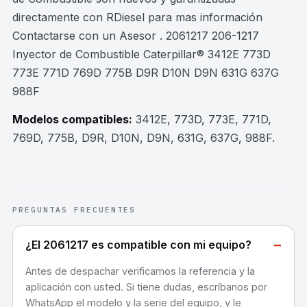
directamente con RDiesel para mas información
Contactarse con un Asesor . 2061217 206-1217
Inyector de Combustible Caterpillar® 3412E 773D
773E 771D 769D 775B D9R D10N D9N 631G 637G
988F
Modelos compatibles:
3412E, 773D, 773E, 771D,
769D, 775B, D9R, D10N, D9N, 631G, 637G, 988F
.
PREGUNTAS FRECUENTES
−
¿El 2061217 es compatible con mi equipo?
Antes de despachar verificamos la referencia y la
aplicación con usted. Si tiene dudas, escríbanos por
WhatsApp el modelo y la serie del equipo, y le