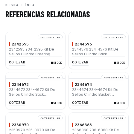
MISMA LÍNEA
REFERENCIAS RELACIONADAS
CATERPILLAR
CATERPILLAR
2342595
2344576
2342595 234-2595 Kit De
2344576 234-4576 Kit De
Sellos Cilindro Steering
Sellos Cilindro Stick
Caterpillar 428B 428C 428D
Caterpillar 320D 320D L 325D
COTIZAR
COTIZAR
STOCK
STOCK
428E
325D L
CATERPILLAR
CATERPILLAR
2344672
2344674
2344672 234-4672 Kit De
2344674 234-4674 Kit De
Sellos Cilindro Stick
Sellos Cilindro Bucket
Caterpillar 330 L 350 L
Caterpillar 325B L 330B L 350
COTIZAR
COTIZAR
STOCK
STOCK
L
CATERPILLAR
CATERPILLAR
2350970
2366368
2350970 235-0970 Kit De
2366368 236-6368 Kit De