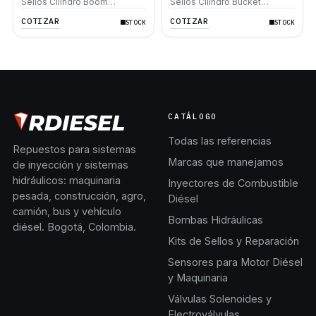
Sellos Cilindro Boom
Sellos Cilindro Bucket
Caterpillar 446 446B 446D
Caterpillar 320B 320C 330B L
COTIZAR
COTIZAR
STOCK
STOCK
330C 345B
CATÁLOGO
Todas las referencias
Repuestos para sistemas
Marcas que manejamos
de inyección y sistemas
hidráulicos: maquinaria
Inyectores de Combustible
pesada, construcción, agro,
Diésel
camión, bus y vehículo
Bombas Hidráulicas
diésel. Bogotá, Colombia.
Kits de Sellos y Reparación
Sensores para Motor Diésel
y Maquinaria
Válvulas Solenoides y
Electroválvulas