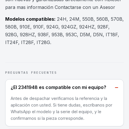
para mas información Contactarse con un Asesor
Modelos compatibles:
24H, 24M, 550B, 560B, 570B,
580B, 910E, 910F, 924G, 924GZ, 924HZ, 928F,
928G, 928HZ, 938F, 953B, 953C, D5M, D5N, IT18F,
IT24F, IT28F, IT28G
.
PREGUNTAS FRECUENTES
−
¿El 2341948 es compatible con mi equipo?
Antes de despachar verificamos la referencia y la
aplicación con usted. Si tiene dudas, escríbanos por
WhatsApp el modelo y la serie del equipo, y le
confirmamos si la pieza corresponde.