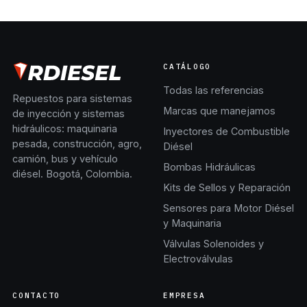
PC220LC-8 Cargadores
PC220LC-8 Cargadores
WA200-6 WA250-6 WA320-6
WA200-6 WA250-6 WA320-6
WA380-6
WA380-6
CATÁLOGO
Todas las referencias
Repuestos para sistemas
Marcas que manejamos
de inyección y sistemas
hidráulicos: maquinaria
Inyectores de Combustible
pesada, construcción, agro,
Diésel
camión, bus y vehículo
Bombas Hidráulicas
diésel. Bogotá, Colombia.
Kits de Sellos y Reparación
Sensores para Motor Diésel
y Maquinaria
Válvulas Solenoides y
Electroválvulas
CONTACTO
EMPRESA