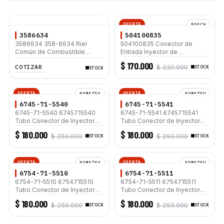
OFERTA
BOSCH
3586634
504100835
3586634 358-6634 Riel
504100835 Conector de
Común de Combustible
Entrada Inyector de
Caterpillar 320D 320D L C6.6
Combustible Bosch para
$ 170.000
COTIZAR
$ 230.000
120M D6N
Motores FPT Industrial
STOCK
STOCK
F4DFE6132 F4HE6132
F4HGE413A Retrocargadores
580SN 590SR Excavadoras
OFERTA
OFERTA
KOMATSU
KOMATSU
CX210C CX220C
6745-71-5540
6745-71-5541
6745-71-5540 6745715540
6745-71-5541 6745715541
Tubo Conector de Inyector
Tubo Conector de Inyector
de Combustible para Motor
de Combustible para Motor
$ 180.000
$ 180.000
$ 250.000
$ 250.000
Komatsu SAA4D107E
STOCK
Komatsu SAA4D107E
STOCK
SAA6D107E Excavadoras
SAA6D107E Excavadoras
PC160LC-8 PC200-8
PC160LC-8 PC200-8
PC220LC-8 Cargadores
PC220LC-8 Cargadores
OFERTA
OFERTA
KOMATSU
KOMATSU
WA200-6 WA250-6 WA320-6
WA200-6 WA250-6 WA320-6
6754-71-5510
6754-71-5511
WA380-6
WA380-6
6754-71-5510 6754715510
6754-71-5511 6754715511
Tubo Conector de Inyector
Tubo Conector de Inyector
de Combustible para Motor
de Combustible para Motor
$ 180.000
$ 180.000
$ 250.000
$ 250.000
Komatsu SAA4D107E
STOCK
Komatsu SAA4D107E
STOCK
SAA6D107E Excavadoras
SAA6D107E Excavadoras
PC160LC-8 PC200-8
PC160LC-8 PC200-8