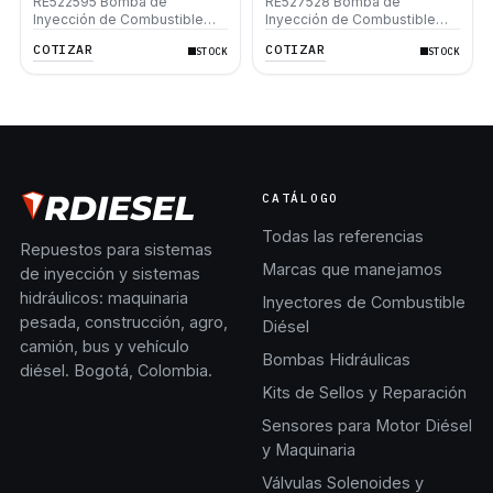
RE522595 Bomba de
RE527528 Bomba de
Inyección de Combustible
Inyección de Combustible
Diesel John Deere 310K
Diesel John Deere 310K
COTIZAR
COTIZAR
STOCK
STOCK
310SK 410J 410K 6068T
310SK 410J 410K 6068T
4045T 444K 120D 4.5 6.8
4045T 444K 120D 4.5 6.8
CATÁLOGO
Todas las referencias
Repuestos para sistemas
Marcas que manejamos
de inyección y sistemas
hidráulicos: maquinaria
Inyectores de Combustible
pesada, construcción, agro,
Diésel
camión, bus y vehículo
Bombas Hidráulicas
diésel. Bogotá, Colombia.
Kits de Sellos y Reparación
Sensores para Motor Diésel
y Maquinaria
Válvulas Solenoides y