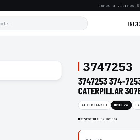
Lunes a viernes 8
INICI
3747253
3747253 374-7253
CATERPILLAR 307B
AFTERMARKET
NUEVA
CA
DISPONIBLE EN BODEGA