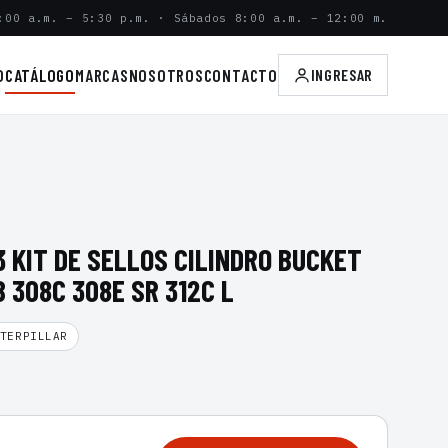
:00 a.m. – 5:30 p.m. · Sábados 8:00 a.m. – 12:00 m.
O
CATÁLOGO
MARCAS
NOSOTROS
CONTACTO
INGRESAR
 KIT DE SELLOS CILINDRO BUCKET
 308C 308E SR 312C L
TERPILLAR