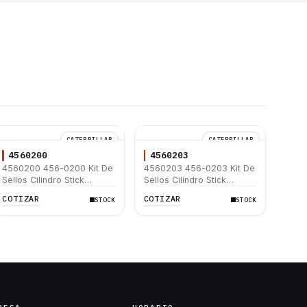
CATERPILLAR
CATERPILLAR
4560200
4560203
4560200 456-0200 Kit De
4560203 456-0203 Kit De
Sellos Cilindro Stick
Sellos Cilindro Stick
Caterpillar 320D 320D L
Caterpillar 320D 325D
COTIZAR
COTIZAR
STOCK
STOCK
320D2 320D2 L
329D