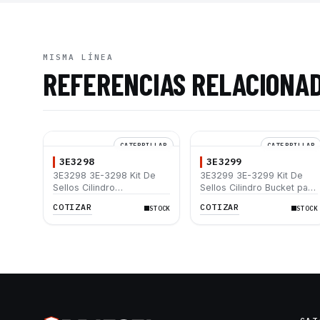
MISMA LÍNEA
REFERENCIAS RELACIONA
CATERPILLAR
CATERPILLAR
3E3298
3E3299
3E3298 3E-3298 Kit De
3E3299 3E-3299 Kit De
Sellos Cilindro
Sellos Cilindro Bucket para
estabilizador Caterpillar
Caterpillar 416B 416C
COTIZAR
COTIZAR
STOCK
STOCK
416 416C 426 426C 428
428B 428C 438C
436 436C