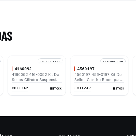
DAS
CATERPILLAR
CATERPILLAR
4160092
4560197
4160092 416-0092 Kit De
4560197 456-0197 Kit De
Sellos Cilindro Suspension
Sellos Cilindro Boom para
Caterpillar 725 730 735
Caterpillar 320D 320D L
COTIZAR
COTIZAR
STOCK
STOCK
740
320D2 320D2 L