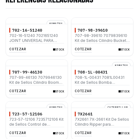
KOMATSU
702-16-51240
707-98-39610
702-16-51240 7021651240
707-98-39610 7079839610
JOINT UNIVERSAL PARA
Kit de Sellos Cilindro Bucket -
EXCAVADORA KOMATSU
Bucket Cylinder Seal Kit
COTIZAR
COTIZAR
STOCK
STOCK
PC200-6 PC200-7 PC200-8
Komatsu PC200-8 PC200LC-
PC220-8
8 PC200LC-8E0 PC210-8K
KOMATSU
707-99-46130
708-1L-00431
707-99-46130 7079946130
708-1L-00431 7081L00431
Kit de Sellos Cilindro Boom
Kit de Sellos Bomba
Komatsu - Boom Cylinder
Hidráulica-Main pump Seal Kit
COTIZAR
COTIZAR
STOCK
STOCK
Seal Kit PC200-7 PC200LC-7
Komatsu PC120-6(102)
PC210LC-7-DA PC210-7-CG
KOMATSU
CATERPILLAR
723-57-12106
7X2661
723-57-12106 7235712106 Kit
7X2661 7X-2661 Kit De Sellos
de Sellos Control de
Cilindro Ripper para
válvulas-Seal Kit Control
Caterpillar D5E
COTIZAR
COTIZAR
STOCK
STOCK
Valve Komatsu PC120-6(102)