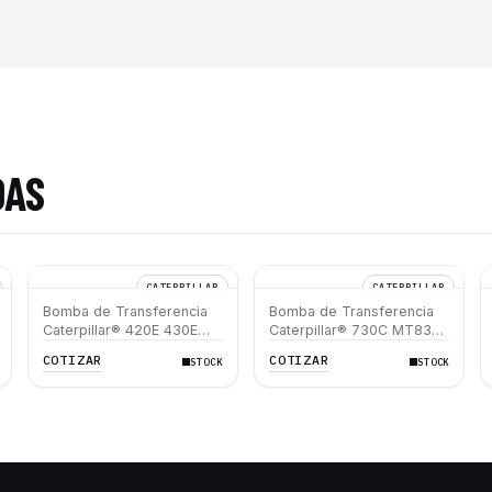
DAS
CATERPILLAR
CATERPILLAR
Bomba de Transferencia
Bomba de Transferencia
Caterpillar® 420E 430E
Caterpillar® 730C MT835
450E C4.4 C6.6 320D
C13 C18 C12 C15 D8N
COTIZAR
COTIZAR
STOCK
STOCK
320D L 120M D6K D6N
631G 966H 972H
924H 938H 930H