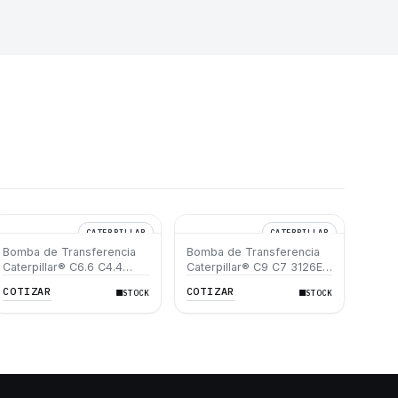
CATERPILLAR
CATERPILLAR
Bomba de Transferencia
Bomba de Transferencia
Caterpillar® C6.6 C4.4
Caterpillar® C9 C7 3126E
312D L 312D 315D L 320D
330D 330D L 325D L
COTIZAR
COTIZAR
STOCK
STOCK
320D L
325D D6R D6T D7R 950H
962H