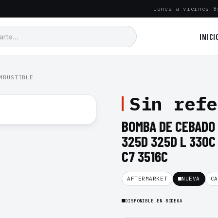
Lunes a viernes 8
INICI
MBUSTIBLE
Sin refe
BOMBA DE CEBADO
325D 325D L 330C 
C7 3516C
AFTERMARKET
NUEVA
CA
DISPONIBLE EN BODEGA