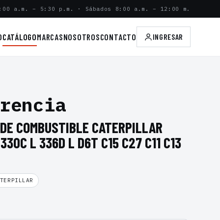
:00 a.m. – 5:30 p.m. · Sábados 8:00 a.m. – 12:00 m.
O
CATÁLOGO
MARCAS
NOSOTROS
CONTACTO
INGRESAR
rencia
 DE COMBUSTIBLE CATERPILLAR
330C L 336D L D6T C15 C27 C11 C13
TERPILLAR