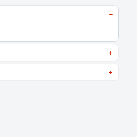
−
+
+