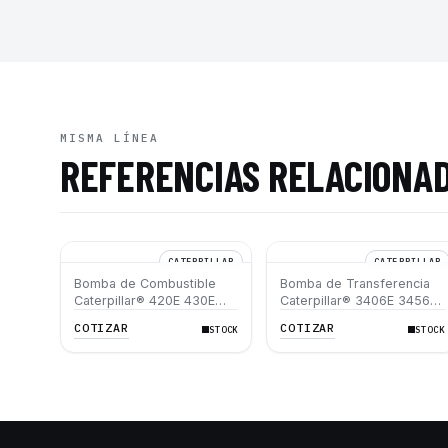
MISMA LÍNEA
REFERENCIAS RELACIONA
CATERPILLAR
CATERPILLAR
Bomba de Combustible
Bomba de Transferencia
Caterpillar® 420E 430E
Caterpillar® 3406E 3456
430D 416F D3G D4G D5G
C11 C13 C15 C18 385B D8R
COTIZAR
COTIZAR
STOCK
STOCK
D8T D9T 735C 745C
988G 980H