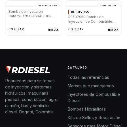
CATERPILLAR
JOHN DEERE
Bomba de Inyección
RE507959
Caterpillar® C9 SR4B D6R
RE507959 Bomba de
D6R III D6T D7R D7R LGP D7R
Inyección de Combustible
XR 815F II 816F II
Diesel John Deere 310K
COTIZAR
COTIZAR
STOCK
STOCK
310SK 410J 410K 6068T
4045T 444K 120D 4.5 6.8
CATÁLOGO
Todas las referencias
Repuestos para sistemas
Marcas que manejamos
de inyección y sistemas
hidráulicos: maquinaria
Inyectores de Combustible
pesada, construcción, agro,
Diésel
camión, bus y vehículo
Bombas Hidráulicas
diésel. Bogotá, Colombia.
Kits de Sellos y Reparación
Sensores para Motor Diésel