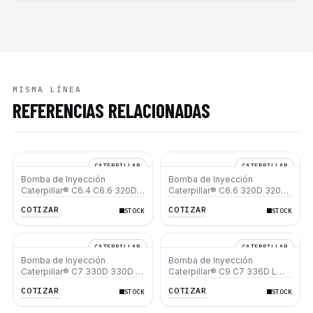
MISMA LÍNEA
REFERENCIAS RELACIONADAS
CATERPILLAR
CATERPILLAR
Bomba de Inyección
Bomba de Inyección
Caterpillar® C6.4 C6.6 320D
Caterpillar® C6.6 320D 320D
323D
L 323D L
COTIZAR
COTIZAR
STOCK
STOCK
CATERPILLAR
CATERPILLAR
Bomba de Inyección
Bomba de Inyección
Caterpillar® C7 330D 330D L
Caterpillar® C9 C7 336D L
336D 336D L 336D2 L 950H
325D L 325D 330D L 330D
COTIZAR
COTIZAR
STOCK
STOCK
962H
D6R D6T D7R 950H