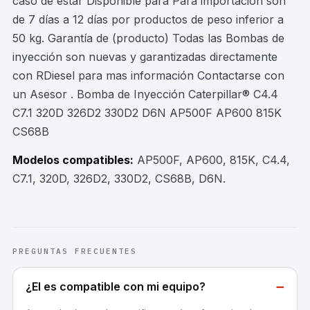
caso de estar Disponible para Para importación son
de 7 días a 12 días por productos de peso inferior a
50 kg. Garantía de (producto) Todas las Bombas de
inyección son nuevas y garantizadas directamente
con RDiesel para mas información Contactarse con
un Asesor . Bomba de Inyección Caterpillar® C4.4
C7.1 320D 326D2 330D2 D6N AP500F AP600 815K
CS68B
Modelos compatibles:
AP500F, AP600, 815K, C4.4,
C7.1, 320D, 326D2, 330D2, CS68B, D6N
.
PREGUNTAS FRECUENTES
−
¿El es compatible con mi equipo?