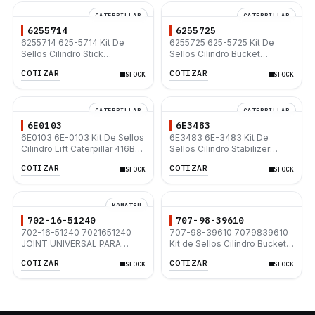
CATERPILLAR
CATERPILLAR
6255714
6255725
6255714 625-5714 Kit De
6255725 625-5725 Kit De
Sellos Cilindro Stick
Sellos Cilindro Bucket
Caterpillar 320D 320D L
Caterpillar 320B 320C 320D
COTIZAR
COTIZAR
STOCK
STOCK
320D2 320D2 L
CATERPILLAR
CATERPILLAR
6E0103
6E3483
6E0103 6E-0103 Kit De Sellos
6E3483 6E-3483 Kit De
Cilindro Lift Caterpillar 416B
Sellos Cilindro Stabilizer
416D 426B 428B 428C
Caterpillar 428D 432D 442D
COTIZAR
COTIZAR
STOCK
STOCK
KOMATSU
702-16-51240
707-98-39610
702-16-51240 7021651240
707-98-39610 7079839610
JOINT UNIVERSAL PARA
Kit de Sellos Cilindro Bucket -
EXCAVADORA KOMATSU
Bucket Cylinder Seal Kit
COTIZAR
COTIZAR
STOCK
STOCK
PC200-6 PC200-7 PC200-8
Komatsu PC200-8 PC200LC-
PC220-8
8 PC200LC-8E0 PC210-8K