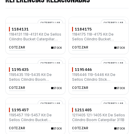
CATERPILLAR
CATERPILLAR
1184131
1184175
1184131 118-4131 Kit De Sellos
1184175 118-4175 Kit De
Cilindro Bucket Caterpillar
Sellos Cilindro Bucket
315B L 320B 320B L
Caterpillar 322B L 325B L
COTIZAR
COTIZAR
STOCK
STOCK
CATERPILLAR
CATERPILLAR
1195435
1195446
1195435 119-5435 Kit De
1195446 119-5446 Kit De
Sellos Cilindro Boom
Sellos Cilindro Stick
Caterpillar 311B 312B 312B L
Caterpillar 312B 312B L 312C L
COTIZAR
COTIZAR
STOCK
STOCK
312C L
313B
CATERPILLAR
CATERPILLAR
1195457
1211405
1195457 119-5457 Kit De
1211405 121-1405 Kit De Sellos
Sellos Cilindro Bucket
Cilindro Boom Caterpillar 311B
Caterpillar 307B 311B 312B
COTIZAR
COTIZAR
STOCK
STOCK
312B L 313B