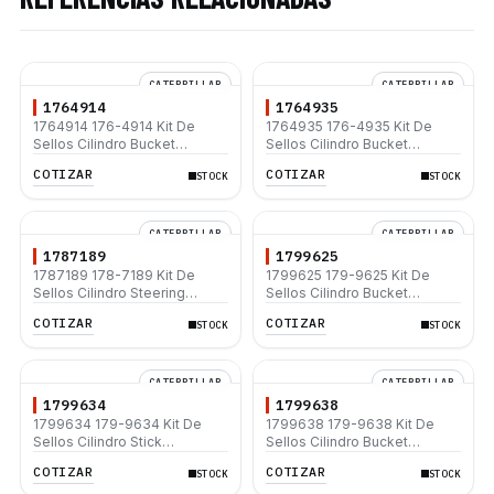
CATERPILLAR
CATERPILLAR
1764914
1764935
1764914 176-4914 Kit De
1764935 176-4935 Kit De
Sellos Cilindro Bucket
Sellos Cilindro Bucket
Caterpillar 322B L 325B L
Caterpillar 320B 320B L 320C
COTIZAR
COTIZAR
STOCK
STOCK
330B L
CATERPILLAR
CATERPILLAR
1787189
1799625
1787189 178-7189 Kit De
1799625 179-9625 Kit De
Sellos Cilindro Steering
Sellos Cilindro Bucket
Caterpillar 416D 420D 428D
Caterpillar 315C 315D L
COTIZAR
COTIZAR
STOCK
STOCK
432D 442D
CATERPILLAR
CATERPILLAR
1799634
1799638
1799634 179-9634 Kit De
1799638 179-9638 Kit De
Sellos Cilindro Stick
Sellos Cilindro Bucket
Caterpillar 315C 318C 319C
Caterpillar 315B 315B L 315C
COTIZAR
COTIZAR
STOCK
STOCK
315D L