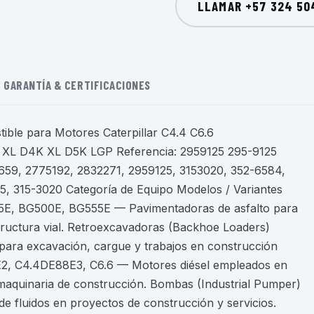
LLAMAR
+57 324 50
GARANTÍA & CERTIFICACIONES
ble para Motores Caterpillar C4.4 C6.6
 XL D4K XL D5K LGP Referencia: 2959125 295-9125
659, 2775192, 2832271, 2959125, 3153020, 352-6584,
, 315-3020 Categoría de Equipo Modelos / Variantes
5E, BG500E, BG555E — Pavimentadoras de asfalto para
tructura vial. Retroexcavadoras (Backhoe Loaders)
ara excavación, cargue y trabajos en construcción
E2, C4.4DE88E3, C6.6 — Motores diésel empleados en
y maquinaria de construcción. Bombas (Industrial Pumper)
 fluidos en proyectos de construcción y servicios.