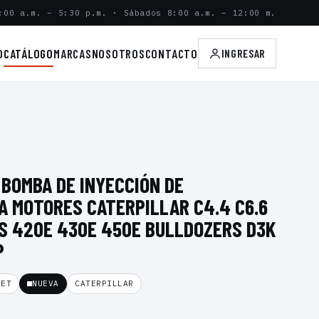
:00 a.m. – 5:30 p.m. · Sábados 8:00 a.m. – 12:00 m.
O
CATÁLOGO
MARCAS
NOSOTROS
CONTACTO
INGRESAR
 BOMBA DE INYECCIÓN DE
A MOTORES CATERPILLAR C4.4 C6.6
 420E 430E 450E BULLDOZERS D3K
P
KET
NUEVA
CATERPILLAR