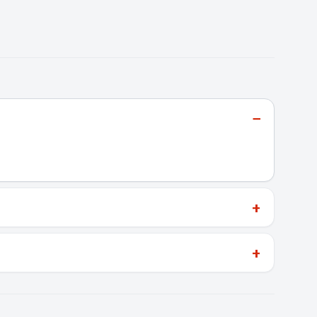
−
+
+