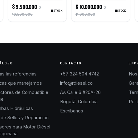
Combustible para Motores
Combustible para Motores
$ 9.500.000
$ 10.000.000
$
$
Caterpillar C9 Bulldozers
Caterpillar C7 C9
STOCK
STOCK
D6R D6T D7R
Excavadoras 325D L 330D
10.500.000
11.000.000
L 330C L 336D L
Bulldozers D6R D6T D7R
ÁLOGO
CONTACTO
EMP
s las referencias
+57 324 504 4742
Nos
cas que manejamos
info@rdiesel.co
Gara
ectores de Combustible
Av. Calle 6 #20A-26
Térm
sel
Bogotá, Colombia
Polí
bas Hidráulicas
Escríbanos
 de Sellos y Reparación
sores para Motor Diésel
quinaria