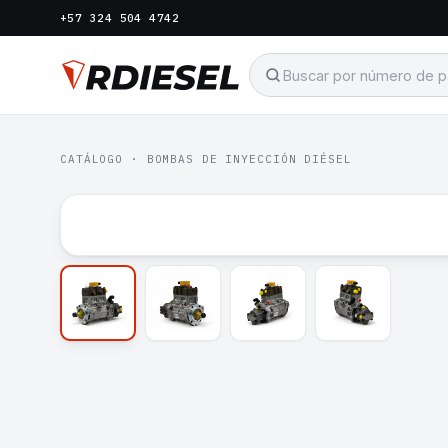
+57 324 504 4742
CATÁLOGO
·
BOMBAS DE INYECCIÓN DIÉSEL