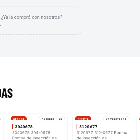
. ¿Ya la compró con nosotros?
.
DAS
OFERTA
OFERTA
CATERPILLAR
CATERPILLAR
3040678
3120677
3040678 304-0678
3120677 312-0677 Bomba
Bomba de Inyección de
de Inyección de