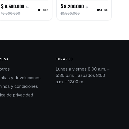
Combustible para Motores
Combustible para Motores
$ 9.500.000
$ 9.200.000
$
$
Caterpillar C9 Bulldozers
Caterpillar C4.4 C6.6
STOCK
STOCK
D6R D6T D7R
Retrocargadoras 420E
10.500.000
10.500.000
430E 450E Bulldozers D3K
XL D4K XL D5K LGP
RESA
HORARIO
otros
Lunes a viernes 8:00 a.m. –
5:30 p.m. · Sábados 8:00
ntías y devoluciones
a.m. – 12:00 m.
inos y condiciones
tica de privacidad