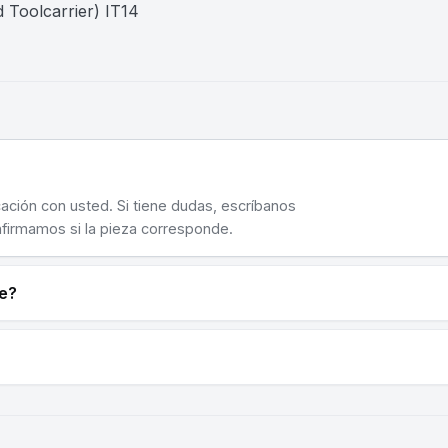
 Toolcarrier) IT14
cación con usted. Si tiene dudas, escríbanos
nfirmamos si la pieza corresponde.
ne?