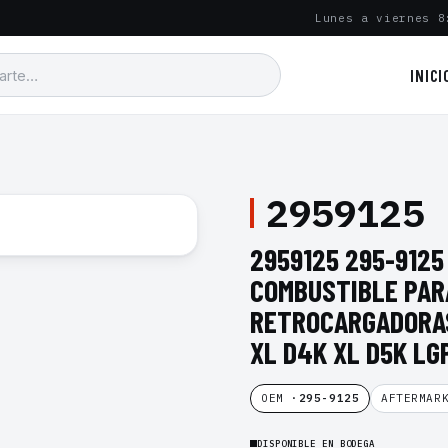
Lunes a viernes 8
INICI
2959125
2959125 295-9125
COMBUSTIBLE PAR
RETROCARGADORAS
XL D4K XL D5K LG
OEM ·
295-9125
AFTERMAR
DISPONIBLE EN BODEGA