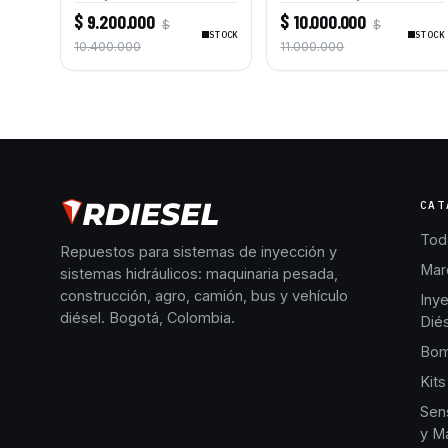
Combustible para Motores
Combustible para Motores
$ 9.200.000
$ 10.000.000
$
$
Caterpillar C6.4 C6.6
Caterpillar C7 C9
STOCK
STOCK
Excavadoras 320D 320D L
Excavadoras 325D L 330D
10.400.000
11.000.000
323D L
L 330C L 336D L
Bulldozers D6R D6T D7R
CAT
Toda
Repuestos para sistemas de inyección y
Mar
sistemas hidráulicos: maquinaria pesada,
construcción, agro, camión, bus y vehículo
Iny
diésel. Bogotá, Colombia.
Dié
Bom
Kits
Sen
y Ma